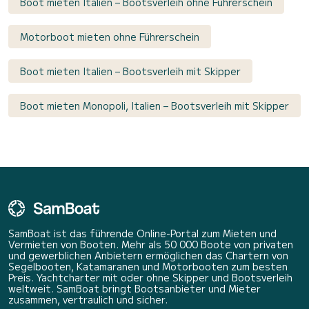
Boot mieten Italien – Bootsverleih ohne Führerschein
Motorboot mieten ohne Führerschein
Boot mieten Italien – Bootsverleih mit Skipper
Boot mieten Monopoli, Italien – Bootsverleih mit Skipper
SamBoat ist das führende Online-Portal zum Mieten und
Vermieten von Booten. Mehr als 50 000 Boote von privaten
und gewerblichen Anbietern ermöglichen das Chartern von
Segelbooten, Katamaranen und Motorbooten zum besten
Preis. Yachtcharter mit oder ohne Skipper und Bootsverleih
weltweit. SamBoat bringt Bootsanbieter und Mieter
zusammen, vertraulich und sicher.