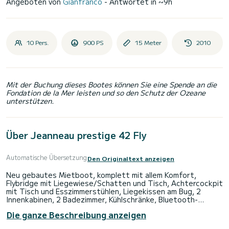
Angeboten von
Gianfranco
- Antwortet in ~9h
10 Pers.
900 PS
15 Meter
2010
Mit der Buchung dieses Bootes können Sie eine Spende an die
Fondation de la Mer leisten und so den Schutz der Ozeane
unterstützen.
Über Jeanneau prestige 42 Fly
Automatische Übersetzung
Den Originaltext anzeigen
Neu gebautes Mietboot, komplett mit allem Komfort,
Flybridge mit Liegewiese/Schatten und Tisch, Achtercockpit
mit Tisch und Esszimmerstühlen, Liegekissen am Bug, 2
Innenkabinen, 2 Badezimmer, Kühlschränke, Bluetooth-
Stereoanlage.
Die ganze Beschreibung anzeigen
< br >Ideal für Tagesausflüge, ausgestattet mit allem
Komfort für einen angenehmen und unvergesslichen Tag der