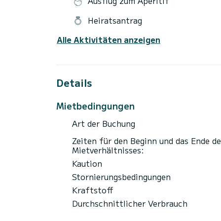
Ausflug zum Aperitif
Luxus, Komfort & Emotionen
Heiratsantrag
Alle Aktivitäten anzeigen
Details
Mietbedingungen
Art der Buchung
Zeiten für den Beginn und das Ende de
Mietverhältnisses:
Kaution
Stornierungsbedingungen
Kraftstoff
Durchschnittlicher Verbrauch