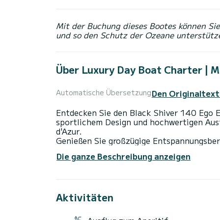
Mit der Buchung dieses Bootes können Sie 
und so den Schutz der Ozeane unterstütz
Über Luxury Day Boat Charter | M
Den Originaltext
Automatische Übersetzung
Entdecken Sie den Black Shiver 140 Ego 
sportlichem Design und hochwertigen Ausf
d'Azur.
Genießen Sie großzügige Entspannungsber
einem vielseitigen Bugbereich (Salon oder
Die ganze Beschreibung anzeigen
mit Freunden oder Familie.
Leicht zugänglich dank seiner geräumigen 
Erlebnis zwischen Navigation, Schwimmen
Leistungsstark und komfortabel, ist sie i
Aktivitäten
Nizza, Cannes oder Saint-Tropez.
Tagescharter mit Skipper
Ideal für 6 bis 10 Gäste