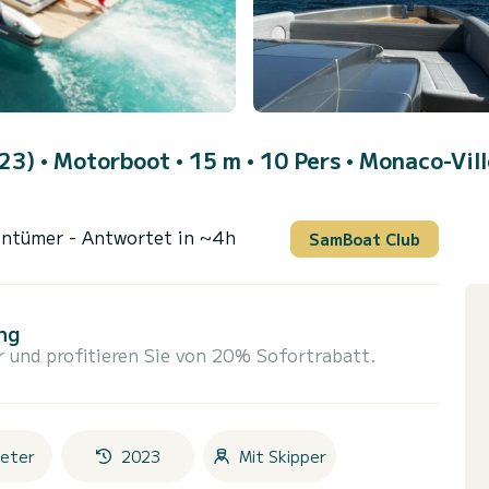
023)
• Motorboot • 15 m • 10 Pers •
Monaco-Vill
entümer
- Antwortet in ~4h
SamBoat Club
ng
r und profitieren Sie von 20% Sofortrabatt.
eter
2023
Mit Skipper