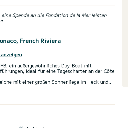
eine Spende an die Fondation de la Mer leisten
en.
onaco, French Riviera
 anzeigen
EFB, ein außergewöhnliches Day-Boat mit
ührungen, ideal für eine Tagescharter an der Côte
eiche mit einer großen Sonnenliege im Heck und
 Essbereich auf See), ideal für exklusive Momente
Badeplattform, ist diese Yacht für ein nahtloses
 und Entspannung konzipiert.
deal für einen Ausflug aufs Meer nach Monaco,