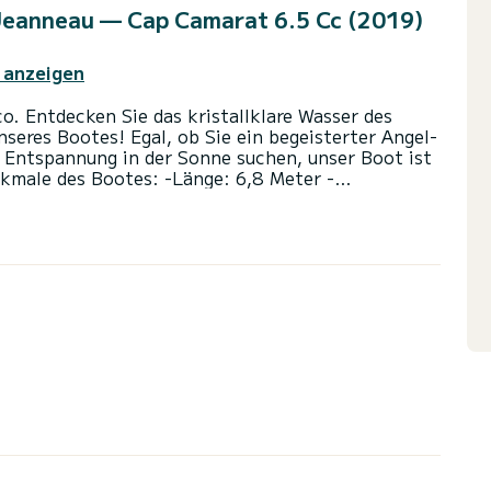
 Jeanneau — Cap Camarat 6.5 Cc (2019)
 anzeigen
. Entdecken Sie das kristallklare Wasser des
eres Bootes! Egal, ob Sie ein begeisterter Angel-
r Entspannung in der Sonne suchen, unser Boot ist
erkmale des Bootes: -Länge: 6,8 Meter -
rsonen -Schattiger Bereich zum Schutz vor der
ülen nach dem Schwimmen -Komplette
desonne - Esstisch Entdecken Sie das Kultige
berühmten Rocher, Port Hercule und die
 und genießen Sie die spektakuläre Aussicht auf
men Buchten wie Mala ankern und im
sorgen Sie gerne mit allen Informationen, die Sie
 in vollen Zügen zu genießen. Es stehen Halbtags-
 die auf Ihre Bedürfnisse und Ihren Zeitplan
garantieren Sie Ihr unvergessliches maritimes