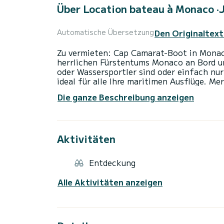
Über Location bateau à Monaco ·
Den Originaltext
Automatische Übersetzung
Zu vermieten: Cap Camarat-Boot in Monaco
herrlichen Fürstentums Monaco an Bord uns
oder Wassersportler sind oder einfach nu
ideal für alle Ihre maritimen Ausflüge. M
Komfortabel ausgestattet für bis zu 8 Pe
Die ganze Beschreibung anzeigen
grellen Sonne -Dusche an Bord zum Absp
Sicherheitsausrüstung inklusive -große Ba
Sehenswürdigkeiten von Monaco, wie den 
Sandstrände. Fahren Sie entlang der Küste
Aktivitäten
das Mittelmeer. Sie können auch in einsa
türkisfarbenen Wasser schwimmen. Wir ver
benötigen, um Ihren Ausflug auf dem Meer
Entdeckung
und Ganztagesmietoptionen zur Verfügung,
zugeschnitten sind. Buchen Sie jetzt und 
Alle Aktivitäten anzeigen