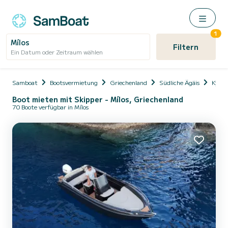
1
Mílos
Filtern
Ein Datum oder Zeitraum wählen
Samboat
Bootsvermietung
Griechenland
Südliche Ägäis
Kykla
Boot mieten mit Skipper - Mílos, Griechenland
70 Boote verfügbar in Mílos