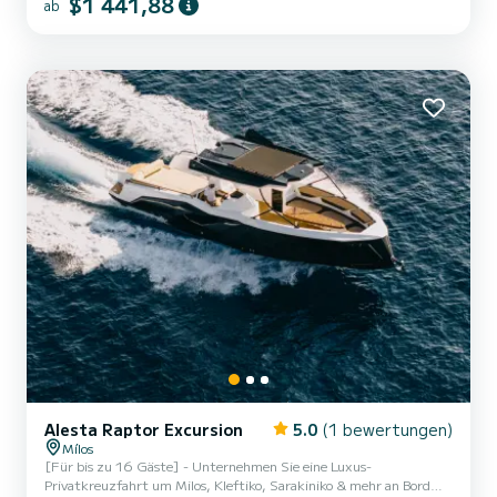
$1 441,88
ab
Ihre Vorlieben angepasst werden können, um ein wirklich
maßgeschneidertes privates Kreuzfahrterlebnis zu gewährleisten.
Durchdacht gestaltet, um verschiedene Wetterbedingungen z...
Alesta Raptor Excursion
5.0
(1 bewertungen)
Mílos
[Für bis zu 16 Gäste] - Unternehmen Sie eine Luxus-
Privatkreuzfahrt um Milos, Kleftiko, Sarakiniko & mehr an Bord