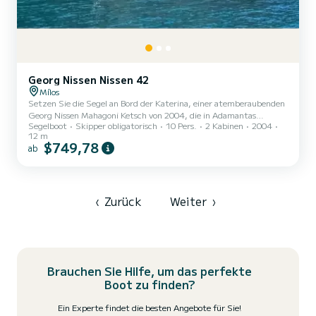
Georg Nissen Nissen 42
Mílos
Setzen Sie die Segel an Bord der Katerina, einer atemberaubenden
Georg Nissen Mahagoni Ketsch von 2004, die in Adamantas
Segelboot
Skipper obligatorisch
10 Pers.
2 Kabinen
2004
stationiert ist. Perfekt für bis zu zehn Gäste, kombiniert dieses
12 m
elegante Segelschiff klassischen Charme mit modernem Komfort.
$749,78
ab
Angetrieben von einem zuverlässigen 50 PS Volvo Penta Motor,
segelt die Katerina mit gemütlichen 7 Knoten und ermöglicht es
Ihnen, die atemberaubende Aussicht auf Milos und darüber hinaus
vollständig zu genießen. Zur Ausstattung an Bord gehören ein Kü...
‹
Zurück
Weiter
›
Brauchen Sie Hilfe, um das perfekte
Boot zu finden?
Ein Experte findet die besten Angebote für Sie!