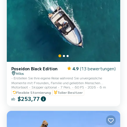
Poseidon Black Edition
4.9
(13 bewertungen)
Mílos
- Erstellen Sie Ihre eigene Reise während Sie unvergessliche
Momente mit Freunden, Familie und geliebten Menschen
Motorboot
Skipper optional
7 Pers.
60 PS
2026
6 m
genießen. - Unsere Luxusboote sind so konzipiert, dass sie Ihnen
eine unvergessliche und komfortable Kreuzfahrt bieten. -
Flexible Stornierung
Toller Besitzer
Entdecken Sie Milos - Vorschläge zur Route von einem
$253,77
ab
Einheimischen. - Seien Sie einen Tag lang Kapitän. - Lizenz ist
nicht erforderlich. - Preis beinhaltet: - Bluetooth-Lautsprecher -
USB-Ladegerät - GPS - Eisbox - Wasser & Getränke - Badeleiter -
Dec...