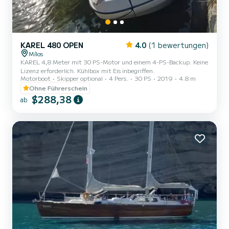
KAREL 480 OPEN
4.0
(1 bewertungen)
Mílos
KAREL 4,8 Meter mit 30 PS-Motor und einem 4-PS-Backup. Keine
Lizenz erforderlich. Kühlbox mit Eis inbegriffen.
Motorboot
Skipper optional
4 Pers.
30 PS
2019
4.8 m
Ohne Führerschein
$288,38
ab