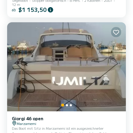
Segelboot
Skipper obligatorisch
8 Pers.
2 Kabinen
2007
12 m
$1 153,50
ab
Giorgi 46 open
Marzamemi
Das Boot mit Sitz in Marzamemi ist ein ausgezeichneter