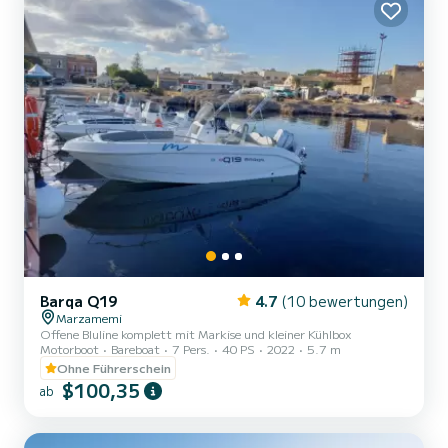
Barqa Q19
4.7
(10 bewertungen)
Marzamemi
Offene Bluline komplett mit Markise und kleiner Kühlbox
Motorboot
Bareboat
7 Pers.
40 PS
2022
5.7 m
Ohne Führerschein
$100,35
ab