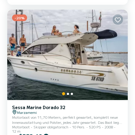
-20%
Sessa Marine Dorado 32
Marzamemi
Motorboot von 11,70 Metern, perfekt gewartet, komplett neue
Innenausstattung und Polster, jedes Jahr gewartet. Das Boot liegt
Motorboot
Skipper obligatorisch
10 Pers.
520 PS
2008
im Marzamemi Yacht Club, ein idealer Ort für alle möglichen
12 m
Ausflüge. Ideal für Wochenendausflüge mit der Familie, um die