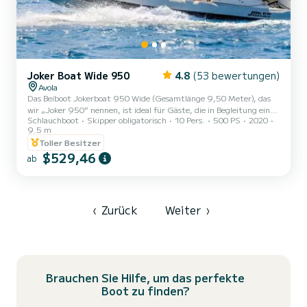
Joker Boat Wide 950
4.8
(53 bewertungen)
Avola
Das Beiboot Jokerboat 950 Wide (Gesamtlänge 9,50 Meter), das
wir „Joker 950“ nennen, ist ideal für Gäste, die in Begleitung eines
Schlauchboot
Skipper obligatorisch
10 Pers.
500 PS
2020
unserer Skipper in völliger Sicherheit auf einem leistungsstarken
9.5 m
und eleganten Boot segeln möchten. Die maximale Kapazität
Toller Besitzer
beträgt 16 Personen, unabhängig vom Alter. Wir empfehlen
$529,46
jedoch, 8 Personen nicht zu überschreiten, um nicht zu beengt zu
ab
sein. Das Schlauchboot Joker 950 ist mit großen Räumen,
bequemen Sitzen und allem Zubehör ausgestattet, das das Erlebnis
auf...
‹
Zurück
Weiter
›
Brauchen Sie Hilfe, um das perfekte
Boot zu finden?