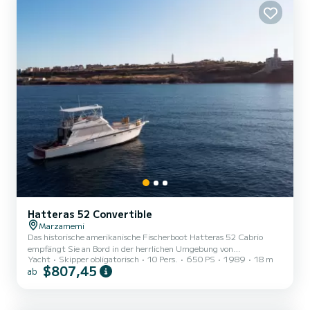
Hatteras 52 Convertible
Marzamemi
Das historische amerikanische Fischerboot Hatteras 52 Cabrio
empfängt Sie an Bord in der herrlichen Umgebung von
Yacht
Skipper obligatorisch
10 Pers.
650 PS
1989
18 m
Marzamemi.
$807,45
ab