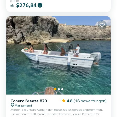
8.4 m
$276,84
ab
Conero Breeze 820
4.8
(18 bewertungen)
Marzamemi
Mieten Sie unsere Königin der Boote, sie ist gerade angekommen,
Sie können mit all Ihren Freunden kommen, da sie Platz für 12