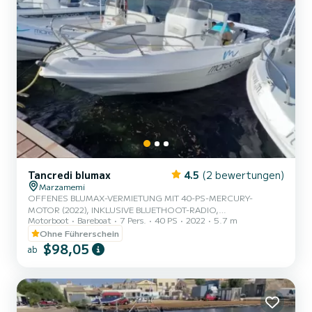
Tancredi blumax
4.5
(2 bewertungen)
Marzamemi
OFFENES BLUMAX-VERMIETUNG MIT 40-PS-MERCURY-
MOTOR (2022), INKLUSIVE BLUETHOOT-RADIO,
Motorboot
Bareboat
7 Pers.
40 PS
2022
5.7 m
FRISCHWASSER-DUSCHE, EISTRUHE FÜR 7 PERSONEN,
EINSCHLIESSLICH FAHRER
Ohne Führerschein
$98,05
ab