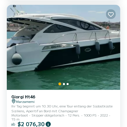
Gewässern der Gegend zu schwimmen: Vendicari, Insel Portopalo,
Insel der Strömungen, San Lorenzo, etc.
Giorgi Ht46
Marzamemi
Ihr Tag beginnt um 10.30 Uhr, eine Tour entlang der Südostküste
Siziliens, Aperitif an Bord mit Champagner
Motorboot
Skipper obligatorisch
12 Pers.
1000 PS
2022
15 m
$2 076,30
ab