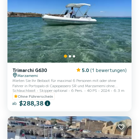
Trimarchi G630
5.0
(1 bewertungen)
Marzamemi
Mieten Sie Ihr Beiboot für maximal 6 Personen mit oder ohne
Fahrer in Portopalo di Capopassero SR und Marzamemi ohne
Schlauchboot
Skipper optional
6 Pers.
40 PS
2024
6.3 m
Führerschein 6 Meter und 30 Dusche Markise Echolot Aperitif an
Bord Musik Liegewiese
Ohne Führerschein
$288,38
ab