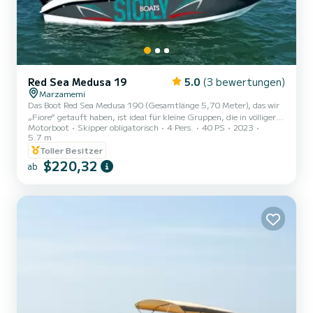
Red Sea Medusa 19
5.0
(3 bewertungen)
Marzamemi
Das Boot Red Sea Medusa 190 (Gesamtlänge 5,70 Meter), das wir
„Fiore“ getauft haben, ist ideal für kleine Gruppen, die in völliger
Motorboot
Skipper obligatorisch
4 Pers.
40 PS
2023
Sicherheit segeln möchten. Die maximale Kapazität beträgt 7
5.7 m
Personen, unabhängig vom Alter. Wir empfehlen jedoch, nicht
Toller Besitzer
mehr als 6 Personen unterzubringen, damit es nicht zu eng wird.
$220,32
Ausgestattet mit einem großen Sonnendeck am Bug, einer
ab
bequemen Fahrerrückenlehne und einem Sofa am Heck wirkt es
wie ein großes, komfortables und leicht zu fahrendes Boot. Dieses
Bo...