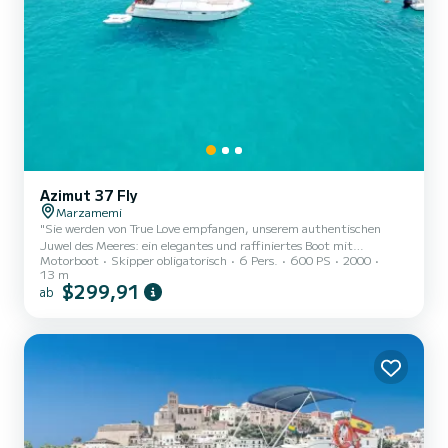
Azimut 37 Fly
Marzamemi
"Sie werden von True Love empfangen, unserem authentischen
Juwel des Meeres: ein elegantes und raffiniertes Boot mit
Motorboot
Skipper obligatorisch
6 Pers.
600 PS
2000
zeitlosem Charme, das den Romantik und die Eleganz der Damen
13 m
des Meeres vergangener Zeiten hervorruft. Harmonische Linien,
$299,91
ab
sorgfältige Details und eine exklusive Seele machen es zu mehr als
nur einem einfachen Boot: ein Erlebnis, das man leben muss. Mit
seinen 13 Metern Länge und 4,50 Metern Breite bietet True Love
großzügige Räume für maximalen Komfort und Entspannung. Am
Bug er...