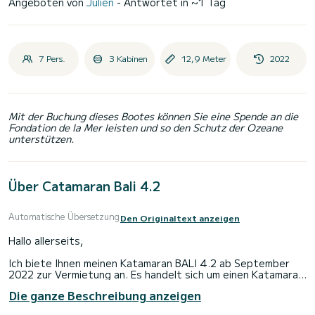
Angeboten von
Julien
- Antwortet in ~1 Tag
7 Pers.
3 Kabinen
12,9 Meter
2022
Mit der Buchung dieses Bootes können Sie eine Spende an die
Fondation de la Mer leisten und so den Schutz der Ozeane
unterstützen.
Über Catamaran Bali 4.2
Automatische Übersetzung
Den Originaltext anzeigen
Hallo allerseits,
Ich biete Ihnen meinen Katamaran BALI 4.2 ab September
2022 zur Vermietung an. Es handelt sich um einen Katamaran,
der perfekt zur Vermietung geeignet ist und vollständig
Die ganze Beschreibung anzeigen
energieautark ist. Sie werden eine außergewöhnliche
Kreuzfahrt auf diesem 13m Katamaran erleben. Er bietet