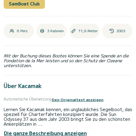
SamBoat Club
6 Pers.
3 Kabinen
11,9 Meter
2003
Mit der Buchung dieses Bootes können Sie eine Spende an die
Fondation de la Mer leisten und so den Schutz der Ozeane
unterstützen.
Über Kacamak
Automatische Übersetzung
Den Originaltext anzeigen
Lernen Sie Kacamak kennen, ein unglaubliches Segelboot, das
speziell für Charterfahrten konzipiert wurde. Die Sun
Odyssey 37 aus dem Jahr 2003 bringt Sie zu den schönsten
Ankerplätzen in .
Die ganze Beschreibung anzeigen
Das Boot verfügt über 3 voll ausgestattete Kabinen und