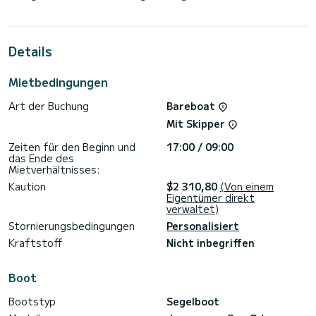
bietet Platz für 8 Personen. Mit einer Gesamtlänge von 12
Metern wird es Ihr bester Verbündeter sein, um einen
außergewöhnlichen Urlaub auf dem Wasser in der Umgebung
von zu verbringen
Details
Für Ihren Komfort verfügt Kacamak über 1 Toilette mit
Dusche
Mietbedingungen
Dieses Boot ist mit einem Rollgroßsegel und einer Rollgenua
Art der Buchung
Bareboat
ausgestattet. Es verfügt über folgende Ausstattung:
Autopilot, Lautsprecher, Deckdusche, Badeplattform.
Mit Skipper
Für Informationsanfragen oder Reservierungen klicken Sie
Zeiten für den Beginn und
17:00 / 09:00
auf die Schaltfläche „Angebot anfordern“. Ein SamBoat-
das Ende des
Mietverhältnisses:
Kaution
$2 310,80
(Von einem
Eigentümer direkt
verwaltet)
Stornierungsbedingungen
Personalisiert
Kraftstoff
Nicht inbegriffen
Boot
Bootstyp
Segelboot