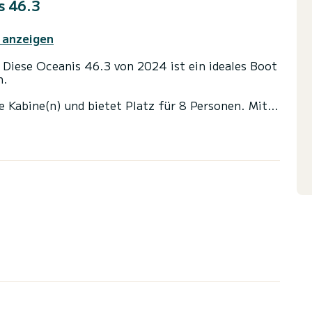
s 46.3
 anzeigen
 Diese Oceanis 46.3 von 2024 ist ein ideales Boot
n.
e Kabine(n) und bietet Platz für 8 Personen. Mit
Ihr bester Verbündeter sein, um einen
r in der Umgebung von
it Dusche ausgestattet.
topilot, Außenbordmotor, Bugstrahlruder,
erbedingungen haben, können Sie über die
. Ein SamBoat-Berater beantwortet Ihre Fragen