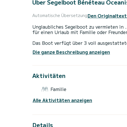
Über Segelboot Bénéteau Oceani
Den Originaltext
Automatische Übersetzung
Unglaubliches Segelboot zu vermieten in .
für einen Urlaub mit Familie oder Freunde
Das Boot verfügt über 3 voll ausgestattet
einer Gesamtlänge von 15 Metern wird es 
Die ganze Beschreibung anzeigen
außergewöhnlichen Urlaub auf dem Wasse
Diese Oceanis 46.3 ist mit 3 Toiletten m
Aktivitäten
Es verfügt über folgende Ausstattung: Au
Lautsprecher, Deckdusche.
Familie
Wenn Sie Fragen zum Boot oder den Chart
Samboat-Plattform eine Nachricht senden
Alle Aktivitäten anzeigen
Details