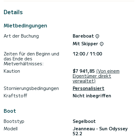
außergewöhnlichen Urlaub auf dem Wasser in der Umgebung
von Marigot zu verbringen.>
Details
Für Ihren Komfort verfügt es über 5 Toiletten mit Dusche.
Mietbedingungen
Für Informationsanfragen oder Reservierungen klicken Sie
auf die Schaltfläche „Angebot anfordern“. Ein SamBoat-
Art der Buchung
Bareboat
Mit Skipper
Zeiten für den Beginn und
12:00 / 11:00
das Ende des
Mietverhältnisses:
Kaution
$7 941,85
(Von einem
Eigentümer direkt
verwaltet)
Stornierungsbedingungen
Personalisiert
Kraftstoff
Nicht inbegriffen
Boot
Bootstyp
Segelboot
Modell
Jeanneau - Sun Odyssey
52.2