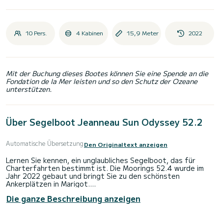
10 Pers.
4 Kabinen
15,9 Meter
2022
Mit der Buchung dieses Bootes können Sie eine Spende an die
Fondation de la Mer leisten und so den Schutz der Ozeane
unterstützen.
Über Segelboot Jeanneau Sun Odyssey 52.2
Automatische Übersetzung
Den Originaltext anzeigen
Lernen Sie kennen, ein unglaubliches Segelboot, das für
Charterfahrten bestimmt ist. Die Moorings 52.4 wurde im
Jahr 2022 gebaut und bringt Sie zu den schönsten
Ankerplätzen in Marigot.
Die ganze Beschreibung anzeigen
Das Boot verfügt über 4 voll ausgestattete Kabinen und
bietet Platz für 10 Personen. Mit einer Gesamtlänge von 16
Metern wird es Ihr bester Verbündeter sein, um einen