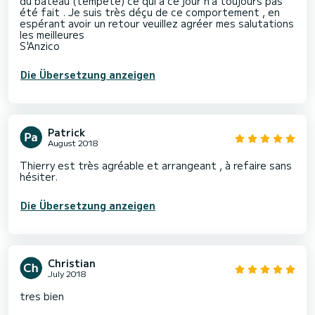
du bateau (tempête) ce qui à ce jour n'a toujours pas
été fait . Je suis très déçu de ce comportement , en
espérant avoir un retour veuillez agréer mes salutations
les meilleures
S'Anzico
Die Übersetzung anzeigen
Patrick
August 2018
Thierry est très agréable et arrangeant , à refaire sans
hésiter.
Die Übersetzung anzeigen
Christian
July 2018
tres bien