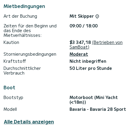
in der Tat ein ideales Boot, um eine Woche auf See, ein
Mietbedingungen
Wochenende zwischen den Buben oder den Tag zu den Inseln
zu verbringen ....
Art der Buchung
Mit Skipper
Sehr neues Boot, also ist alles gepflegt
Zeiten für den Beginn und
09:00 / 18:00
Zögern Sie nicht, mich für weitere Informationen zu
das Ende des
Mietverhältnisses:
Kaution
$3 347,18
(Betrieben von
SamBoat)
Stornierungsbedingungen
Moderat
Kraftstoff
Nicht inbegriffen
Durchschnittlicher
50 Liter pro Stunde
Verbrauch
Boot
Bootstyp
Motorboot (Mini Yacht
(<18m))
Modell
Bavaria - Bavaria 28 Sport
Alle Details anzeigen