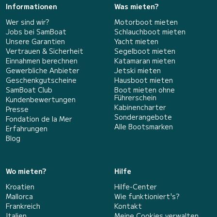
Informationen
Was mieten?
Wer sind wir?
Motorboot mieten
Jobs bei SamBoat
Schlauchboot mieten
Unsere Garantien
Yacht mieten
Vertrauen & Sicherheit
Segelboot mieten
Einnahmen berechnen
Katamaran mieten
Gewerbliche Anbieter
Jetski mieten
Geschenkgutscheine
Hausboot mieten
SamBoat Club
Boot mieten ohne
Führerschein
Kundenbewertungen
Kabinencharter
Presse
Sonderangebote
Fondation de la Mer
Alle Bootsmarken
Erfahrungen
Blog
Wo mieten?
Hilfe
Kroatien
Hilfe-Center
Mallorca
Wie funktioniert's?
Frankreich
Kontakt
Italien
Meine Cookies verwalten