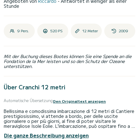
Angeboten von
Riccardo
- Antwortet in weniger als einer
Stunde
9 Pers.
520 PS
12 Meter
2009
Mit der Buchung dieses Bootes können Sie eine Spende an die
Fondation de la Mer leisten und so den Schutz der Ozeane
unterstützen.
Über Cranchi 12 metri
Automatische Übersetzung
Den Originaltext anzeigen
Bellissima e comodissima imbarcazione di 12 metri di Cantiere
prestigiosissimo, vi attende a bordo, per delle uscite
giornaliere o per più giorni, al fine di poter visitare le
meravigliose Isole Eolie. L'imbarcazione, può ospitare fino a 9
passeggeri ma, per una maggiore comodità, è consigliato
Die ganze Beschreibung anzeigen
MAX 7 persone per delle uscite giornaliere o 2 persone se