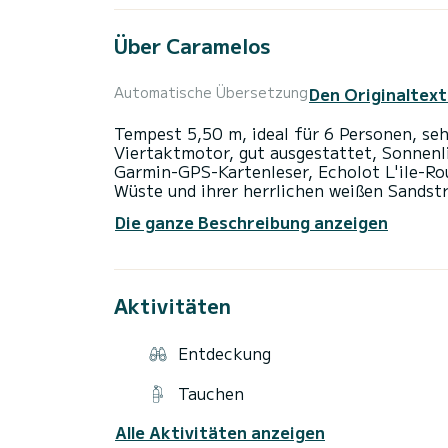
Über Caramelos
Den Originaltext
Automatische Übersetzung
Tempest 5,50 m, ideal für 6 Personen, se
Viertaktmotor, gut ausgestattet, Sonnenl
Garmin-GPS-Kartenleser, Echolot L'ile-Rou
Wüste und ihrer herrlichen weißen Sandstr
aber auch Westseite, Spitze von Spanu, Buc
Die ganze Beschreibung anzeigen
Ich berate Sie gerne, damit Sie einen unve
Möglichkeit, den SUNSET von 19.00 bis 2
Aktivitäten
Entdeckung
Tauchen
Alle Aktivitäten anzeigen