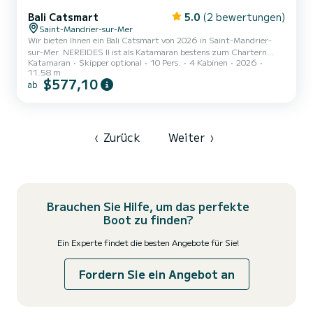
Bali Catsmart
5.0
(2 bewertungen)
Saint-Mandrier-sur-Mer
Wir bieten Ihnen ein Bali Catsmart von 2026 in Saint-Mandrier-
sur-Mer. NEREIDES II ist als Katamaran bestens zum Chartern
Katamaran
Skipper optional
10 Pers.
4 Kabinen
2026
geeignet. Mit seinen angenehmen Fahreigenschaften eignet sich
11.58 m
dieses Schiff ideal für einen Törn von einer Woche und mehr. Das
$577,10
ab
Boot hat 4 Kabinen mit allem Komfort und eine Kapazität von 10
Personen. Mit einer Gesamtlänge von 12 Metern wird es Ihr
perfekter Begleiter sein, um einen einzigartigen Urlaub auf dem
Wasser in der Umgebung von Saint-Mandrier-sur-Mer zu
verbringen....
‹
Zurück
Weiter
›
Brauchen Sie Hilfe, um das perfekte
Boot zu finden?
Ein Experte findet die besten Angebote für Sie!
Fordern Sie ein Angebot an