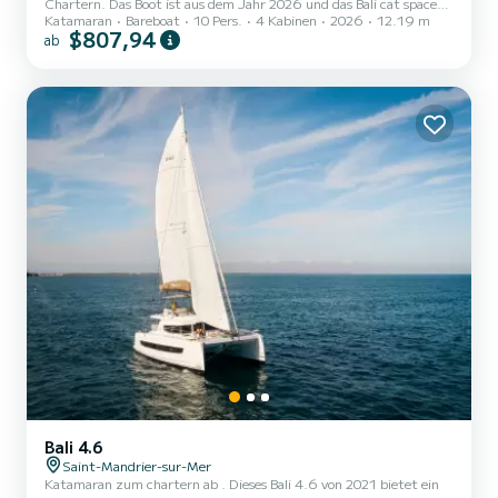
Chartern. Das Boot ist aus dem Jahr 2026 und das Bali cat space
Katamaran
Bareboat
10 Pers.
4 Kabinen
2026
12.19 m
bringt Sie zu den schönsten Ankerplätzen um . Das Boot hat 4
$807,94
ab
Kabinen mit allem Komfort und eine Kapazität von 10 Personen.
Mit einer Gesamtlänge von 12 Metern wird es Ihr perfekter
Begleiter sein, um einen einzigartigen Urlaub auf dem Wasser in der
Umgebung von zu verbringen. Dieses Bali cat space verfügt über 4
Toiletten mit Dusche. Es ist unter anderem mit folgender Aus...
Bali 4.6
Saint-Mandrier-sur-Mer
Katamaran zum chartern ab . Dieses Bali 4.6 von 2021 bietet ein