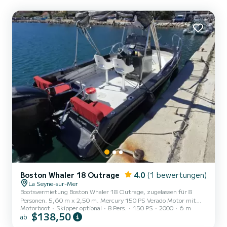
Boston Whaler 18 Outrage
4.0
(1 bewertungen)
La Seyne-sur-Mer
Bootsvermietung Boston Whaler 18 Outrage, zugelassen für 8
Personen. 5,60 m x 2,50 m. Mercury 150 PS Verado Motor mit
Motorboot
Skipper optional
8 Pers.
150 PS
2000
6 m
vernünftigem Verbrauch. Ausgestattet mit 4 echten Sitzbänken
$138,50
ab
vorne, Deckdusche, hydraulischer Lenkung, elektrischer Start,
Rutenhalter. Kraftstoff nicht inbegriffen. Kaution in Höhe von