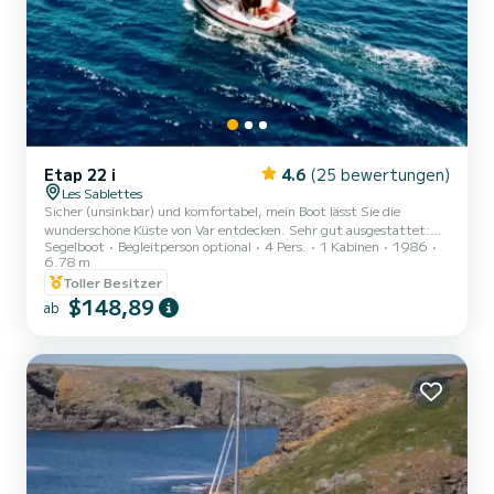
Etap 22 i
4.6
(25 bewertungen)
Les Sablettes
Sicher (unsinkbar) und komfortabel, mein Boot lässt Sie die
wunderschöne Küste von Var entdecken. Sehr gut ausgestattet:
Segelboot
Begleitperson optional
4 Pers.
1 Kabinen
1986
Toilette Außendusche auf dem Deck. Küche mit kleinem
6.78 m
Waschbecken und 2-Flammen-Herd. Schlaf 4. Innen- und
Toller Besitzer
Außentisch. 8 PS Yamaha Motor. KOSTENLOSER PARKPLATZ AM
$148,89
HAFEN VOR DEM BOOT. Karten von Toulon und seiner
ab
Umgebung. Ich kann Ihnen auch einen Tag mit einem Besuch des
Hafens am Morgen anbieten, um 11 Uhr zum Mittagessen
festmachen und schwimmen (anse...