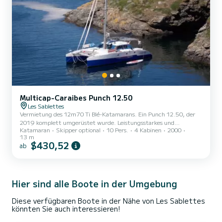
Multicap-Caraibes Punch 12.50
Les Sablettes
Vermietung des 12m70 Ti Blé-Katamarans. Ein Punch 12.50, der
2019 komplett umgerüstet wurde. Leistungsstarkes und
Katamaran
Skipper optional
10 Pers.
4 Kabinen
2000
komfortables Boot, sehr gut geeignet zum Segeln mit Familie oder
13 m
Freunden. Es wird Ihr idealer Begleiter sein, um die prächtigen
$430,52
ab
Ankerplätze der Mittelmeerküste und ihrer Inseln zu genießen.
Über einen längeren Zeitraum hinweg sind die Balearen und Korsika
fantastische Kreuzfahrtziele. Es bietet Platz für 10 Personen (2
Doppelkojen achtern und 6 große Einzelkojen vorne). Bettwäsche
Hier sind alle Boote in der Umgebung
i...
Diese verfügbaren Boote in der Nähe von Les Sablettes
könnten Sie auch interessieren!