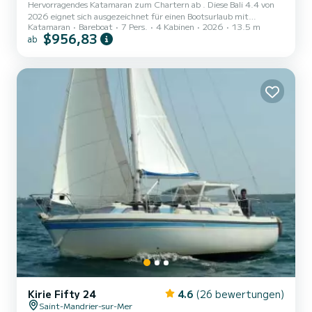
Hervorragendes Katamaran zum Chartern ab . Diese Bali 4.4 von
2026 eignet sich ausgezeichnet für einen Bootsurlaub mit
Katamaran
Bareboat
7 Pers.
4 Kabinen
2026
13.5 m
Freunden oder Familie. Das Boot hat 4 Kabinen mit allem Komfort
$956,83
ab
und eine Kapazität von 7 Personen. Mit einer Gesamtlänge von 14
Metern wird es Ihr perfekter Begleiter sein, um einen einzigartigen
Urlaub auf dem Wasser in der Umgebung von zu verbringen. Für
Ihren Komfort verfügt ESMERALDA II über 4 Toiletten mit Dusche
Es ist unter anderem mit folgender Ausrüstung ausgesta...
Kirie Fifty 24
4.6
(26 bewertungen)
Saint-Mandrier-sur-Mer