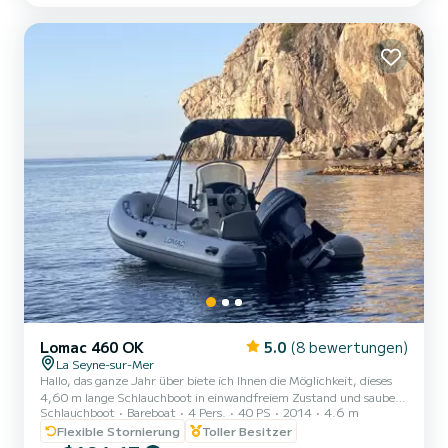
von 9:30 bis 18:00 Uhr ab Port du Lazaret. Kostenlose Parkplätze.
Bei Verspätung: 100 Euro für 1 Stunde, ab der 2. Stunde
berechnen wir einen zusätzlichen Tag. Bootsführerschein
erforderlich. Zu e...
Lomac 460 OK
5.0
(8 bewertungen)
La Seyne-sur-Mer
Hallo, das ganze Jahr über biete ich Ihnen die Möglichkeit, dieses
4,60 m lange Schlauchboot in einwandfreiem Zustand und sauber
Schlauchboot
Bareboat
4 Pers.
40 PS
2014
4.6 m
im Wasser im Hafen Ihrer Wahl (idealerweise St. Mandrier oder St.
Elme) zu mieten. Bitte stellen Sie keine Vorauszahlung an, bevor
Flexible Stornierung
Toller Besitzer
Sie mich konsultiert haben, um zu vermeiden, dass Sie reservieren,