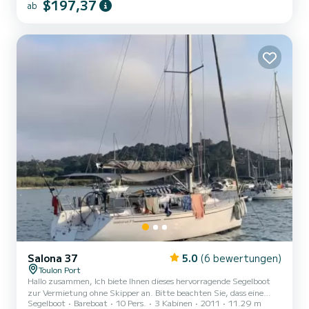
$197,37
ab
Solarpanel, Beiboot und 2,5 PS Motor inklusive
Salona 37
5.0
(6 bewertungen)
Toulon Port
Hallo zusammen, Ich biete Ihnen dieses hervorragende Segelboot
zur Vermietung ohne Skipper an. Bitte beachten Sie, dass eine
Segelboot
Bareboat
10 Pers.
3 Kabinen
2011
11.29 m
sorgfältige Handhabung erforderlich ist! Ich bitte Sie um die