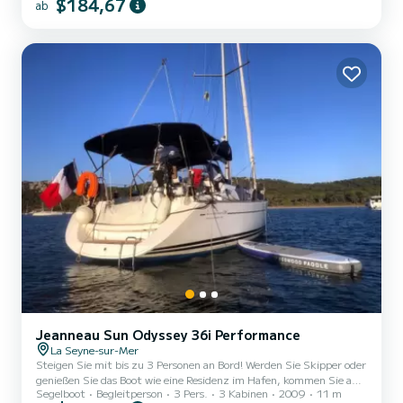
$184,67
ab
wenn das Boot anderweitig blockiert ist. Es ist mit einem
zuverlässigen, leisen und regelmäßig gewarteten Yamaha-
Außenbordmotor vom Typ 40 PS aus dem Jahr 2014
ausgestattet....
Jeanneau Sun Odyssey 36i Performance
La Seyne-sur-Mer
Steigen Sie mit bis zu 3 Personen an Bord! Werden Sie Skipper oder
genießen Sie das Boot wie eine Residenz im Hafen, kommen Sie an
Segelboot
Begleitperson
3 Pers.
3 Kabinen
2009
11 m
Bord mit uns, um die Goldenen Inseln, Ankerplätze und die