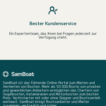
Bester Kundenservice
Ein Expertenteam, das Ihnen bei Fragen jederzeit zur
Verfügung steht.
SamBoat ist das führende Online-Portal zum Mieten und
Vermieten von Booten. Mehr als 50 000 Boote von privaten
und gewerblichen Anbietern ermöglichen das Chartern von
Segelbooten, Katamaranen und Motorbooten zum besten
Preis. Yachtcharter mit oder ohne Skipper und Bootsverleih
weltweit. SamBoat bringt Bootsanbieter und Mieter
zusammen, vertraulich und sicher.