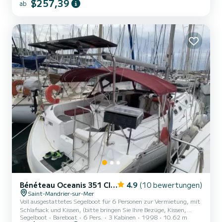
$257,39
ab
Navigation nach Ihren Wünschen zu entdecken. Der Preis gilt für
bis zu 3 Personen. Ein 4. Person (Kind oder Jugendlicher) kann
möglicherweise im Salon schlafen, aber das muss noch besprochen
werden. Mahlzeiten sind inbegriffen und Einkäufe werden erledigt,
sie beinhalten Getränke, alkoholisch oder nicht, der P...
Bénéteau Oceanis 351 Clipper
4.9
(10 bewertungen)
Saint-Mandrier-sur-Mer
Voll ausgestattetes Segelboot für 6 Personen zur Vermietung, mit
Schlafsack und Kissen, (bitte bringen Sie Ihre Bezüge, Kissen,
Segelboot
Bareboat
6 Pers.
3 Kabinen
1998
10.62 m
Einzelbettlaken und Handtücher mit). Auch mit Außengrill und