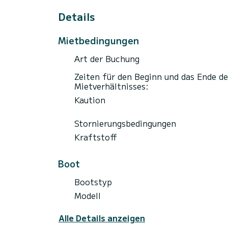
Die Boote stehen von 9:00 bis 19:00 Uhr 
Beispiel:
Details
Sie fahren um 9:00 Uhr ab, Sie bringen d
Sie fahren um 10:00 Uhr ab, Sie bringen 
Mietbedingungen
Sie fahren um 11:00 Uhr ab, Sie bringen
Art der Buchung
Professionelle Vermietungsfirma, guter T
Zeiten für den Beginn und das Ende de
Mietverhältnisses:
Kaution
Stornierungsbedingungen
Kraftstoff
Boot
Bootstyp
Modell
Alle Details anzeigen