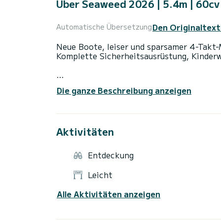
Über Seaweed 2026 | 5.4m | 60cv
Den Originaltext
Automatische Übersetzung
Neue Boote, leiser und sparsamer 4-Takt-
Komplette Sicherheitsausrüstung, Kinderw
Optionen 30 €/Stück:
Die ganze Beschreibung anzeigen
-Wasserski
-Wakeboard < br >-Schleppboje 1 Person
Vor Ort bei Abfahrt vom Boot zu zahlen, 
Aktivitäten
!! Treibstoff nicht inbegriffen!!
Der Treibstoffverbrauch liegt in Ihrer Ve
Ende des Tages in Rechnung, um zu vermei
Entdeckung
beschädigen könnten!!
Leicht
Treffpunkt für die Abfahrt :
Das Boot liegt in Cap-Ferret, am Bélisaire
Alle Aktivitäten anzeigen
Sie finden Parkplätze zum Abstellen von 
Zeiten: