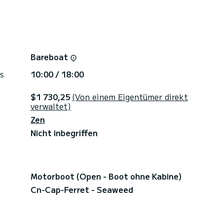
für 8 Stunden Navigation zur Verfügung.
as Boot um 17:00 Uhr zurück.
das Boot um 18:00 Uhr zurück.
 das Boot um 19:00 Uhr zurück.
Bareboat
ag garantiert.
s
10:00 / 18:00
$1 730,25
(Von einem Eigentümer direkt
verwaltet)
Zen
Nicht inbegriffen
Motorboot (Open - Boot ohne Kabine)
Cn-Cap-Ferret - Seaweed