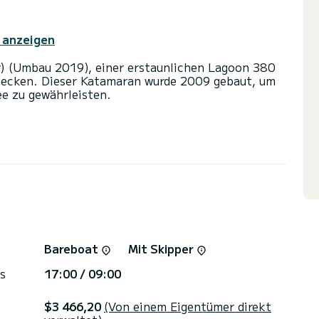
 anzeigen
r) (Umbau 2019), einer erstaunlichen Lagoon 380
tdecken. Dieser Katamaran wurde 2009 gebaut, um
e zu gewährleisten.
e Kabinen und bietet Platz für 10 Personen. Mit
hr bester Verbündeter, um einen außergewöhnlichen
on Port de Lefkada
rator) (Umbau 2019) über 2 Toiletten mit Dusche
 und einer Rollgenua ausgestattet. Es verfügt
arpanel, Elektrische Seilwinde.
orm ein Angebot anzufordern. Wir werden uns mit
Bareboat
Mit Skipper
s
17:00 / 09:00
$3 466,20
(Von einem Eigentümer direkt