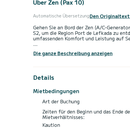
Über Zen (Pax 10)
Den Originaltext
Automatische Übersetzung
Gehen Sie an Bord der Zen (A/C-Generato
S2, um die Region Port de Lefkada zu en
umfassenden Komfort und Leistung auf Se
Das Boot verfügt über 6 voll ausgestattet
Die ganze Beschreibung anzeigen
einer Gesamtlänge von 12 Metern ist es I
Urlaub auf dem Wasser in der Umgebung v
Für Ihren Komfort verfügt Zen (A/C-Gene
Details
Dieses Boot ist mit einem Lattengroßsegel
über folgende Ausstattung: Autopilot, Sol
Mietbedingungen
Wir laden Sie ein, direkt über die Plattf
Art der Buchung
Zeiten für den Beginn und das Ende de
Mietverhältnisses:
Kaution