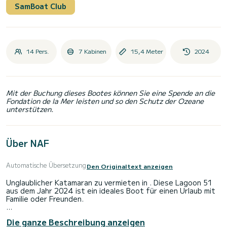
SamBoat Club
14 Pers.
7 Kabinen
15,4 Meter
2024
Mit der Buchung dieses Bootes können Sie eine Spende an die
Fondation de la Mer leisten und so den Schutz der Ozeane
unterstützen.
Über NAF
Automatische Übersetzung
Den Originaltext anzeigen
Unglaublicher Katamaran zu vermieten in . Diese Lagoon 51
aus dem Jahr 2024 ist ein ideales Boot für einen Urlaub mit
Familie oder Freunden.
Das Boot verfügt über 8 voll ausgestattete Kabinen und
Die ganze Beschreibung anzeigen
bietet Platz für 12 Personen. Mit einer Gesamtlänge von 15