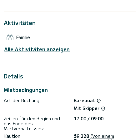
Metern ist es Ihr bester Verbündeter, um einen
außergewöhnlichen Urlaub auf dem Wasser in der Umgebung
von
Aktivitäten
Für Ihren Komfort verfügt Naf über 5 Toiletten mit Dusche
Dieses Boot ist mit einem Lattengroßsegel und einer
Familie
Rollgenua ausgestattet. Es verfügt über folgende
Ausstattung: Autopilot, Deckdusche, Wassermacher,
Klimaanlage.
Alle Aktivitäten anzeigen
Zögern Sie nicht, uns für ein Angebot zu kontaktieren, Sie
werden von einem SamBoat-Experten bei Ihrem
Details
Mietbedingungen
Art der Buchung
Bareboat
Mit Skipper
Zeiten für den Beginn und
17:00 / 09:00
das Ende des
Mietverhältnisses:
Kaution
$9 228
(Von einem