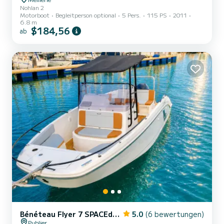
Nohlan 2
Motorboot
Begleitperson optional
5 Pers.
115 PS
2011
6.8 m
$184,56
ab
Bénéteau Flyer 7 SPACEdeck
5.0
(6 bewertungen)
Publier