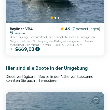
Bayliner VR4
4.9
(7 bewertungen)
Lausanne
Beschreibung: Schönes Boot, sehr handlich, leicht zu navigieren,
Möglichkeit zum Schleppen, viel Platz, sehr angenehm. Neues
Motorboot
Bareboat
7 Pers.
200 PS
2024
5 m
Boot, Wasserung im August 2024, Radio MP3. Privater Parkplatz
$669,03
ab
auf Anfrage verfügbar
Hier sind alle Boote in der Umgebung
Diese verfügbaren Boote in der Nähe von Lausanne
könnten Sie auch interessieren!