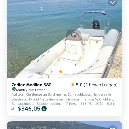
Zodiac Medline 580
5.0
(1 bewertungen)
Maxilly-sur-Léman
Auf zum Genfersee an Bord meines Schlauchboots! Hallo an alle
Wassersport- und Naturliebhaber! Ich biete Ihnen die Möglichkeit,
Schlauchboot
Skipper optional
7 Pers.
115 PS
2012
5.8 m
mein Schlauchboot für einen unvergesslichen Tag auf dem
$346,05
ab
Genfersee zu mieten. Zwischen den Bergen und dem kristallklaren
Wasser vereint dieses Boot Komfort, Sicherheit und Leistung. Es ist
der ideale Begleiter, um von Ufer zu Ufer zu navigieren, vor den
Alpen zu picknicken... und vor allem, sich bei Wassersportarten auf
einem perfekten Gewässer zu vergnügen! Optionen für...