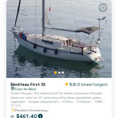
Bénéteau First 35
5.0
(6 bewertungen)
Évian-les-Bains
Guten Morgen, Mit Leidenschaft für dieses Lemanique-Paradies
haben wir mehr als 10 Jahre lang eifrig daran gearbeitet, jeden
Segelboot
Skipper obligatorisch
10 Pers.
3 Kabinen
1980
Winkel und die vielen Geheimnisse dieses Juwels zu entdecken. Als
11.2 m
uneigennützige Piraten teilen wir gerne diesen einzigartigen Blick
Flexible Stornierung
vom Wasser aus auf die Küste und unsere Leidenschaft für das
$461,40
Segeln (sofern es Eiswürfel für den Aperitif gibt). Welche Arten von
ab