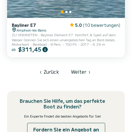
Bayliner E7
5.0
(10 bewertungen)
Amphion-les-Bains
ZU VERMIETEN - Bayliner Element E7: Komfort & Spaß auf dem
Wasser Gönnen Sie sich einen unvergesslichen Tag an Bord dieses
Motorboot
Bareboat
8 Pers.
150 PS
2017
6.29 m
Bayliner E7, eines vielseitigen Bootes mit einem leistungsstarken
$311,45
ab
und zuverlässigen 150 PS Mercury-Motor. Es bietet Platz für bis
zu 8 Personen. Ideal für Familienausflüge, Ausflüge mit Freunden,
um die Sonne zu genießen oder sich mit dem optionalen Verleih
eines Wakeboards oder Schleppreifs voller Action zu füllen. Es
verfügt auch über einen Wakeboard-Turm, ideal für Wakeb...
‹
Zurück
Weiter
›
Brauchen Sie Hilfe, um das perfekte
Boot zu finden?
Ein Experte findet die besten Angebote für Sie!
Fordern Sie ein Angebot an