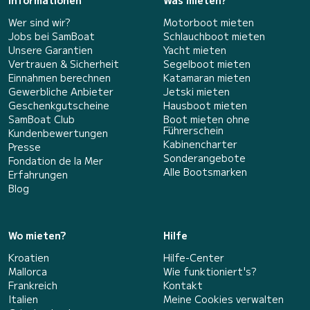
Informationen
Was mieten?
Wer sind wir?
Motorboot mieten
Jobs bei SamBoat
Schlauchboot mieten
Unsere Garantien
Yacht mieten
Vertrauen & Sicherheit
Segelboot mieten
Einnahmen berechnen
Katamaran mieten
Gewerbliche Anbieter
Jetski mieten
Geschenkgutscheine
Hausboot mieten
SamBoat Club
Boot mieten ohne
Führerschein
Kundenbewertungen
Kabinencharter
Presse
Sonderangebote
Fondation de la Mer
Alle Bootsmarken
Erfahrungen
Blog
Wo mieten?
Hilfe
Kroatien
Hilfe-Center
Mallorca
Wie funktioniert's?
Frankreich
Kontakt
Italien
Meine Cookies verwalten