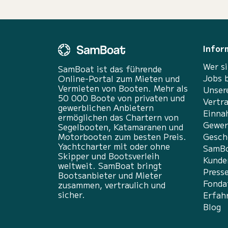
Infor
Wer si
SamBoat ist das führende
Jobs 
Online-Portal zum Mieten und
Vermieten von Booten. Mehr als
Unser
50 000 Boote von privaten und
Vertr
gewerblichen Anbietern
Einna
ermöglichen das Chartern von
Gewer
Segelbooten, Katamaranen und
Motorbooten zum besten Preis.
Gesch
Yachtcharter mit oder ohne
SamBo
Skipper und Bootsverleih
Kunde
weltweit. SamBoat bringt
Press
Bootsanbieter und Mieter
Fonda
zusammen, vertraulich und
sicher.
Erfah
Blog