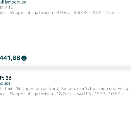
 di lampedusa
sin V40
oot
Skipper obligatorisch
8 Pers.
560 PS
2001
13.2 m
 441,88
ft 36
edusa
hrt mit Mittagessen an Bord, Pausen zum Schwimmen und Entspa
oot
Skipper obligatorisch
18 Pers.
540 PS
1979
10.97 m