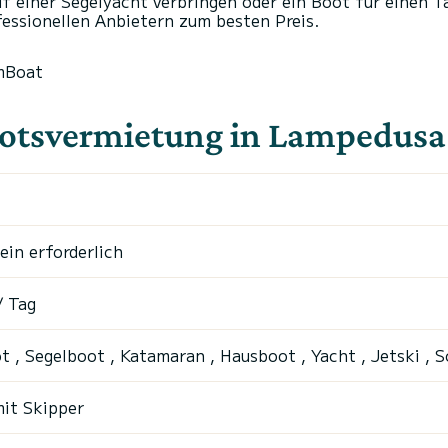
f einer Segelyacht verbringen oder ein Boot für einen T
fessionellen Anbietern zum besten Preis.
amBoat
ootsvermietung in Lampedusa
ein erforderlich
/ Tag
 , Segelboot , Katamaran , Hausboot , Yacht , Jetski , 
it Skipper