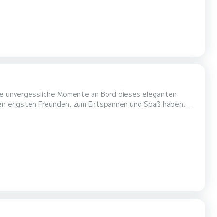
Ihren engsten Freunden, zum Entspannen und Spaß haben.
ktischen klappbaren Esstisch aus, ideal für unvergessliche
Mittagessen und Aperitifs inmitten der Schönheit des Meeres. An Bord finden Sie: Voll ausgestattete Küche Großer Sonnendec...