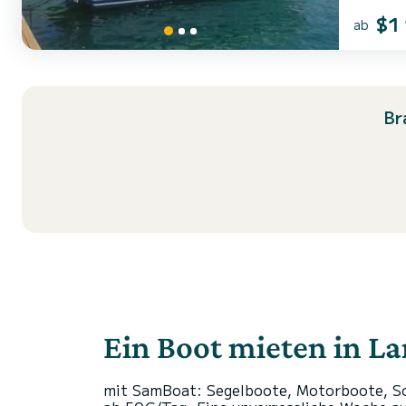
$1
ab
Br
Ein Boot mieten in La
mit SamBoat: Segelboote, Motorboote, Sc