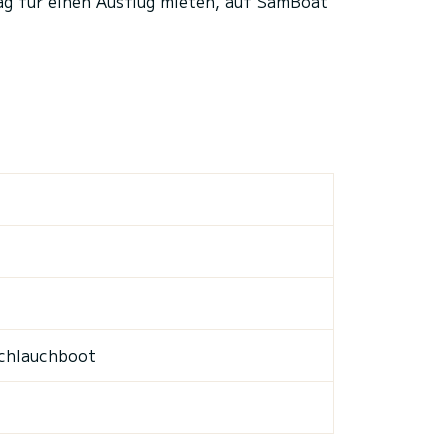
ag für einen Ausflug mieten, auf SamBoat
Schlauchboot