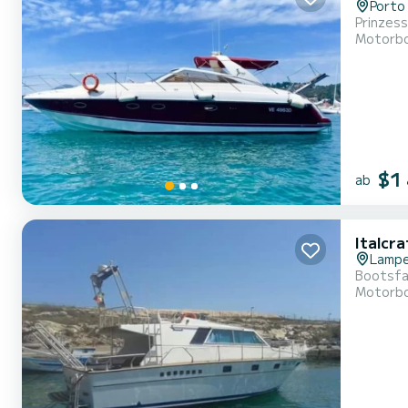
Porto
Prinzes
Motorb
$1
ab
Italcra
Lamp
Bootsfa
Motorb