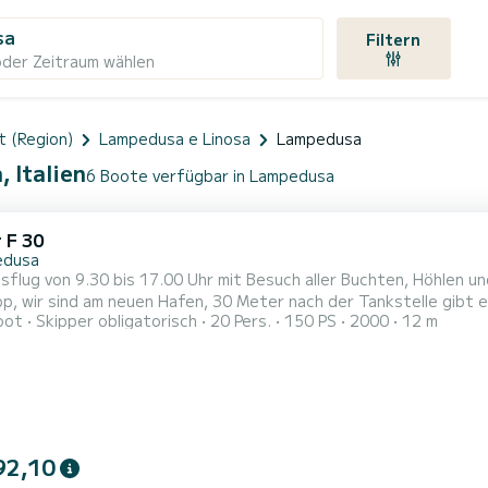
sa
Filtern
oder Zeitraum wählen
t (Region)
Lampedusa e Linosa
Lampedusa
 Italien
6 Boote verfügbar in Lampedusa
 F 30
edusa
sflug von 9.30 bis 17.00 Uhr mit Besuch aller Buchten, Höhlen 
p, wir sind am neuen Hafen, 30 Meter nach der Tankstelle gibt e
oot
Skipper obligatorisch
20 Pers.
150 PS
2000
12 m
flug von 17.45 bis 21.15 Uhr mit Delfinbeobachtung, dann Aperi
ang, Nachtisch, Kaffee, Cannolini und Ligurisch mit Fenchel.
92,10