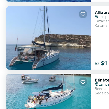
Alliaur
Lamp
Katamar
Katamar
$1
ab
Bénéte
Lamp
Benetea
Segelbo