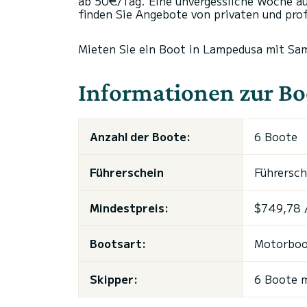
ab 50€/Tag. Eine unvergessliche Woche au
finden Sie Angebote von privaten und pro
Mieten Sie ein Boot in Lampedusa mit S
Informationen zur B
Anzahl der Boote:
6 Boote
Führerschein
Führersch
Mindestpreis:
$749,78 
Bootsart:
Motorboot
Skipper:
6 Boote m