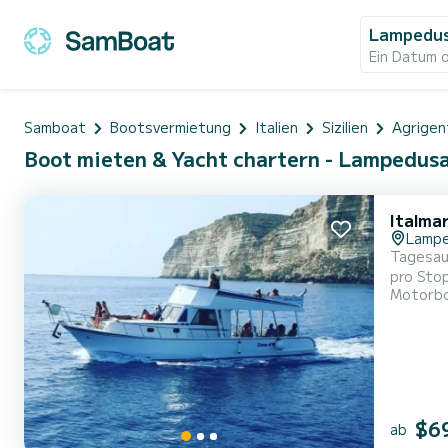
Lampedu
Ein Datum 
Samboat
Bootsvermietung
Italien
Sizilien
Agrigen
Boot mieten & Yacht chartern - Lampedusa,
Italmar
Lamp
Tagesau
pro Stop
Motorb
Abendaus
erster G
$6
ab