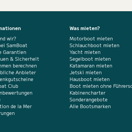
mationen
Was mieten?
nd wir?
Motorboot mieten
bei SamBoat
Schlauchboot mieten
e Garantien
Yacht mieten
auen & Sicherheit
Segelboot mieten
hmen berechnen
Katamaran mieten
bliche Anbieter
Jetski mieten
enkgutscheine
Hausboot mieten
at Club
Boot mieten ohne Führers
nbewertungen
Kabinencharter
e
Sonderangebote
tion de la Mer
Alle Bootsmarken
rungen