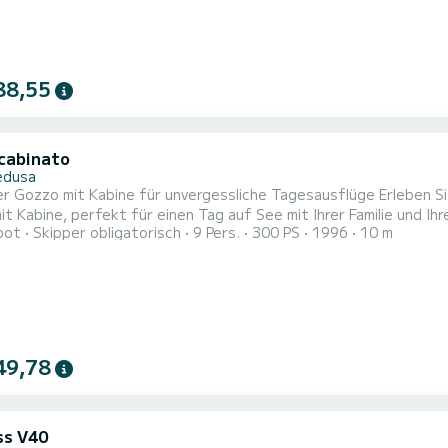
88,55
cabinato
edusa
 mit Kabine für unvergessliche Tagesausflüge Erleben Sie unvergessliche Momente an Bord dieses eleganten
t Kabine, perfekt für einen Tag auf See mit Ihrer Familie und 
oot
Skipper obligatorisch
9 Pers.
300 PS
1996
10 m
 zeichnet sich durch raffinierte Teakholz-Finishes und einen pra
49,78
ss V40