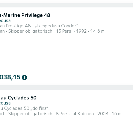
a-Marine Privilege 48
edusa
an Prestige 48 - „Lampedusa Condor“
an
Skipper obligatorisch
15 Pers.
1992
14.6 m
 038,15
au Cyclades 50
edusa
u Cyclades 50 „dolfina“
ot
Skipper obligatorisch
8 Pers.
4 Kabinen
2008
16 m