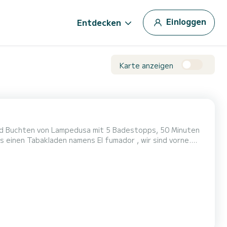
Einloggen
Entdecken
Karte anzeigen
und Buchten von Lampedusa mit 5 Badestopps, 50 Minuten
s einen Tabakladen namens El fumador , wir sind vorne.
tif bei Sonnenuntergang Wir halten in einer Bucht an,