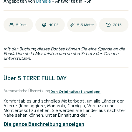
Angeboten von
Daniele
- Antwortet in ~5h
5 Pers.
40 PS
5,5 Meter
2015
Mit der Buchung dieses Bootes können Sie eine Spende an die
Fondation de la Mer leisten und so den Schutz der Ozeane
unterstützen.
Über 5 TERRE FULL DAY
Automatische Übersetzung
Den Originaltext anzeigen
Komfortables und schnelles Motorboot, um alle Länder der
5terre (Riomaggiore, Manarola, Corniglia, Vernazza und
Monterosso) zu sehen. Sie werden alle Länder aus nächster
Nähe sehen können, unter Einhaltung der
Geschwindigkeitsbegrenzungen, die wir Ihnen vor der
Die ganze Beschreibung anzeigen
Abfahrt zeigen werden. Darüber hinaus können Sie, wenn Sie
möchten, in Vernazza an Land gehen, indem Sie ein Boot