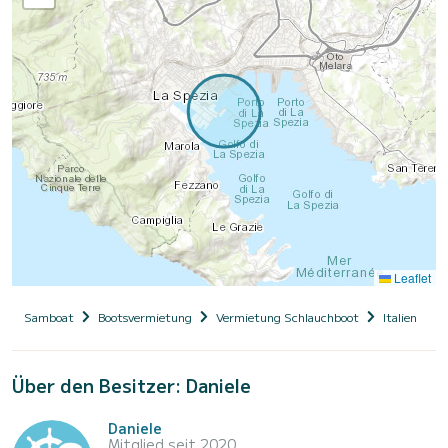
Leaflet
Samboat
Bootsvermietung
Vermietung Schlauchboot
Italien
L
Über den Besitzer: Daniele
Daniele
Mitglied seit 2020