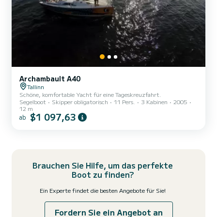
Archambault A40
Tallinn
Schöne, komfortable Yacht für eine Tageskreuzfahrt.
Segelboot
Skipper obligatorisch
11 Pers.
3 Kabinen
2005
12 m
$1 097,63
ab
Brauchen Sie Hilfe, um das perfekte
Boot zu finden?
Ein Experte findet die besten Angebote für Sie!
Fordern Sie ein Angebot an