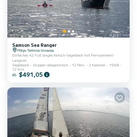
Samson Sea Ranger
Põhja-Tallinna linnaosa
Einfaches 42 Fuß langes Ketsch-Segelboot mit Ferrozement-
Langkiel.
Segelboot
Skipper obligatorisch
12 Pers.
2 Kabinen
1968
12.8 m
$491,05
ab