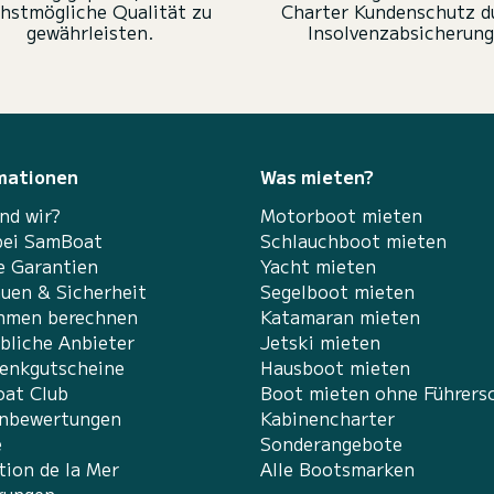
hstmögliche Qualität zu
Charter Kundenschutz d
gewährleisten.
Insolvenzabsicherung
mationen
Was mieten?
nd wir?
Motorboot mieten
bei SamBoat
Schlauchboot mieten
e Garantien
Yacht mieten
auen & Sicherheit
Segelboot mieten
hmen berechnen
Katamaran mieten
bliche Anbieter
Jetski mieten
enkgutscheine
Hausboot mieten
at Club
Boot mieten ohne Führers
nbewertungen
Kabinencharter
e
Sonderangebote
tion de la Mer
Alle Bootsmarken