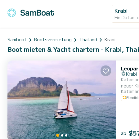
Krabi
Ein Datum 
Samboat
Bootsvermietung
Thailand
Krabi
Boot mieten & Yacht chartern - Krabi, Tha
Leopar
Krabi
Katamara
neuer Kl
Katamar
bis zu 1
Flexib
12 Pers
$5
ab