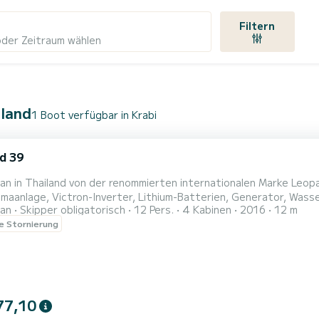
Filtern
oder Zeitraum wählen
iland
1 Boot verfügbar in Krabi
d 39
n in Thailand von der renommierten internationalen Marke Leopa
imaanlage, Victron-Inverter, Lithium-Batterien, Generator, Was
an
Skipper obligatorisch
12 Pers.
4 Kabinen
2016
12 m
2 Personen an Bord, verfügt über 4 Doppelkabinen, alle mit Klim
le Stornierung
onen bequem übernachten, sowie ein Innensalon mit Chaiselongu
77,10