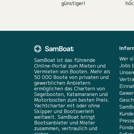
günstiger!
höc
Infor
Wer si
SamBoat ist das führende
Jobs 
Online-Portal zum Mieten und
Vermieten von Booten. Mehr als
Unser
50 000 Boote von privaten und
Vertr
gewerblichen Anbietern
Einna
ermöglichen das Chartern von
Gewer
Segelbooten, Katamaranen und
Motorbooten zum besten Preis.
Gesch
Yachtcharter mit oder ohne
SamBo
Skipper und Bootsverleih
Kunde
weltweit. SamBoat bringt
Press
Bootsanbieter und Mieter
Fonda
zusammen, vertraulich und
sicher.