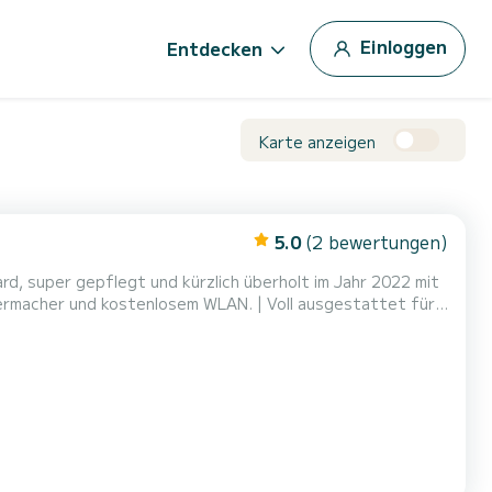
Einloggen
Entdecken
Karte anzeigen
5.0
(2 bewertungen)
rd, super gepflegt und kürzlich überholt im Jahr 2022 mit
sermacher und kostenlosem WLAN. | Voll ausgestattet für
aanlage + 2 Einzelbetten, ideal für 8/9/10/11 oder sogar
e-Sofa und Außenessbereich im Schatten neben dem K...