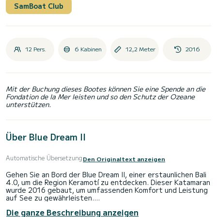
SamBoat Club
12 Pers.
6 Kabinen
12,2 Meter
2016
Mit der Buchung dieses Bootes können Sie eine Spende an die
Fondation de la Mer leisten und so den Schutz der Ozeane
unterstützen.
Über Blue Dream II
Automatische Übersetzung
Den Originaltext anzeigen
Gehen Sie an Bord der Blue Dream II, einer erstaunlichen Bali
4.0, um die Region Keramotí zu entdecken. Dieser Katamaran
wurde 2016 gebaut, um umfassenden Komfort und Leistung
auf See zu gewährleisten.
Die ganze Beschreibung anzeigen
Der Katamaran ist 12 Meter lang und hat 80 PS. Die 6