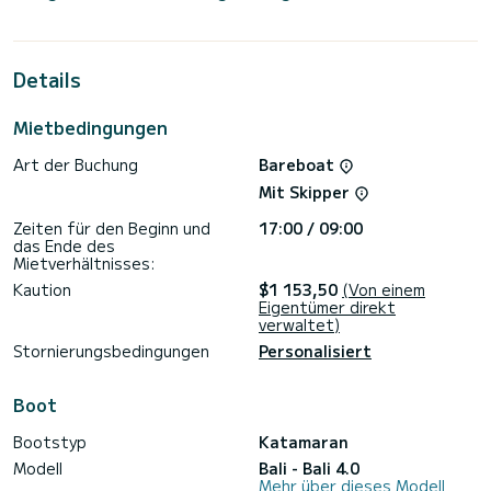
Kabinen bieten Platz für 12 Passagiere während der Fahrt.
Diese Bali 4.0 ist mit 4 Toiletten mit Dusche ausgestattet.
Details
Dieses Boot ist mit einem Lattengroßsegel und einer
Rollgenua ausgestattet. Es verfügt über folgende
Ausstattung: Autopilot, Deckdusche,
Mietbedingungen
Wasseraufbereitungsanlage, Klimaanlage, elektrische Winde.
Art der Buchung
Bareboat
Mit Skipper
Zeiten für den Beginn und
17:00 / 09:00
das Ende des
Mietverhältnisses:
Kaution
$1 153,50
(Von einem
Eigentümer direkt
verwaltet)
Stornierungsbedingungen
Personalisiert
Boot
Bootstyp
Katamaran
Modell
Bali - Bali 4.0
Mehr über dieses Modell