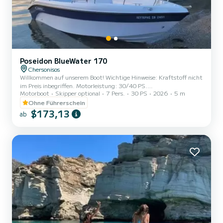
Poseidon BlueWater 170
Chersonisos
Willkommen auf unserem Boot! Wichtige Hinweise: Kraftstoff nicht
im Preis inbegriffen. Motorleistung: 30/40 PS.
Motorboot
Skipper optional
7 Pers.
30 PS
2026
5 m
Vollkaskoversicherung, Selbstbehalt für die ersten 600 Euro!
Ohne Führerschein
$173,13
ab