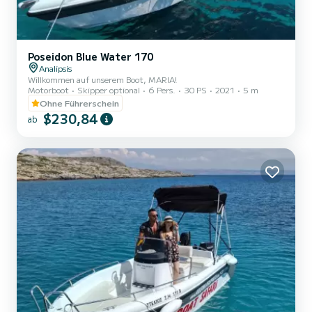
Poseidon Blue Water 170
Analipsis
Willkommen auf unserem Boot, MARIA!
Motorboot
Skipper optional
6 Pers.
30 PS
2021
5 m
Ohne Führerschein
$230,84
ab