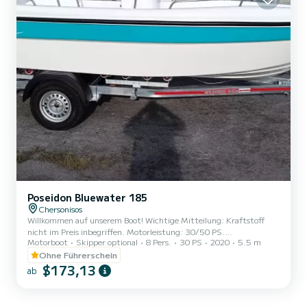
Poseidon Bluewater 185
Chersonisos
Willkommen auf unserem Boot! Wichtige Mitteilung: Kraftstoff
nicht im Preis inbegriffen. Motorleistung: 30/50 PS.
Motorboot
Skipper optional
8 Pers.
30 PS
2020
5.5 m
Vollkaskoversicherung, Selbstbeteiligung für die ersten 600 Euro!
Ohne Führerschein
$173,13
ab