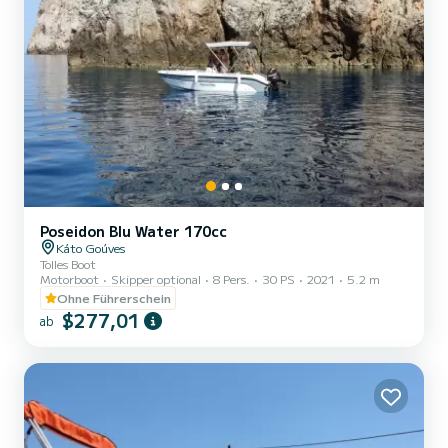
Poseidon Blu Water 170cc
Káto Goúves
Tolles Boot
Motorboot
Skipper optional
8 Pers.
30 PS
2021
5.2 m
Ohne Führerschein
$277,01
ab