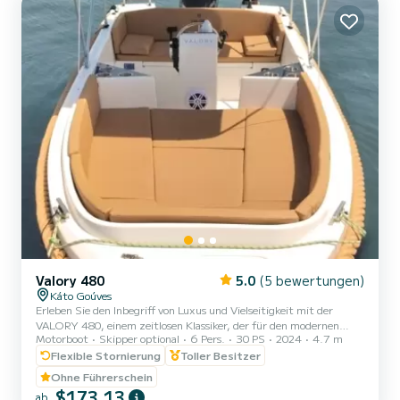
Valory 480
5.0
(5 bewertungen)
Káto Goúves
Erleben Sie den Inbegriff von Luxus und Vielseitigkeit mit der
VALORY 480, einem zeitlosen Klassiker, der für den modernen
Motorboot
Skipper optional
6 Pers.
30 PS
2024
4.7 m
Abenteurer neu interpretiert wurde. Mit seinem geräumigen und
komfortablen Innenraum, der serienmäßig mit einer Mittelkonsole
Flexible Stornierung
Toller Besitzer
und exquisiter Polsterung ausgestattet ist, verspricht die VALORY
Ohne Führerschein
480 ein unvergleichliches Bootserlebnis. Aber das ist erst der
$173,13
ab