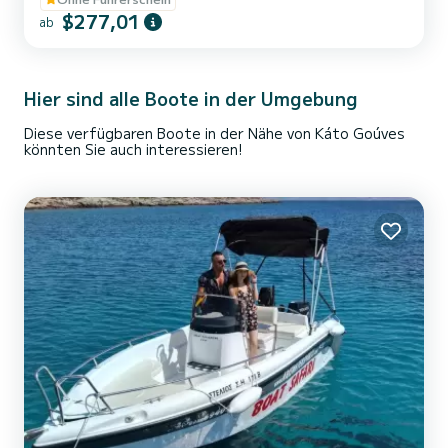
einfach in einer der Buchten. Am letzten Stopp halten wir an
$277,01
ab
einem Sandstrand an und Sie können schwimmen/schnorcheln und
einen Spaziergang den Hügel hinauf machen, um die
atemberaubende Aussicht auf Kreta (Heraklion Region Nord) und
einen...
Hier sind alle Boote in der Umgebung
Diese verfügbaren Boote in der Nähe von Káto Goúves
könnten Sie auch interessieren!