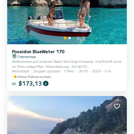
Poseidon BlueWater 170
Chersonisos
Willkommen auf unserem Boot! Wichtige Hinweise: Kraftstoff nicht
im Preis inbegriffen. Motorleistung: 30/40 PS.
Motorboot
Skipper optional
7 Pers.
30 PS
2026
5 m
Vollkaskoversicherung, Selbstbehalt von 600 Euro!
Ohne Führerschein
$173,13
ab