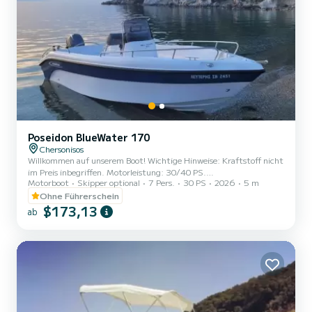
Poseidon BlueWater 170
Chersonisos
Willkommen auf unserem Boot! Wichtige Hinweise: Kraftstoff nicht
im Preis inbegriffen. Motorleistung: 30/40 PS.
Motorboot
Skipper optional
7 Pers.
30 PS
2026
5 m
Vollkaskoversicherung, Selbstbeteiligung von 600 Euro!
Ohne Führerschein
$173,13
ab