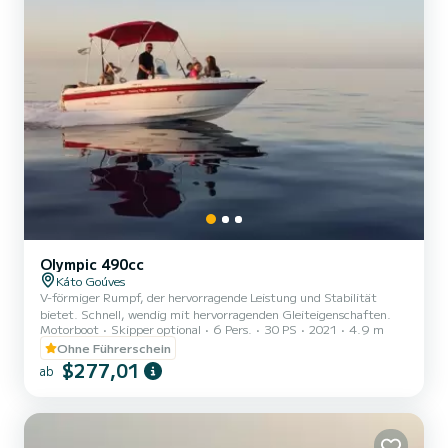
Olympic 490cc
Káto Goúves
V-förmiger Rumpf, der hervorragende Leistung und Stabilität
bietet. Schnell, wendig mit hervorragenden Gleiteigenschaften.
Motorboot
Skipper optional
6 Pers.
30 PS
2021
4.9 m
Ohne Führerschein
$277,01
ab