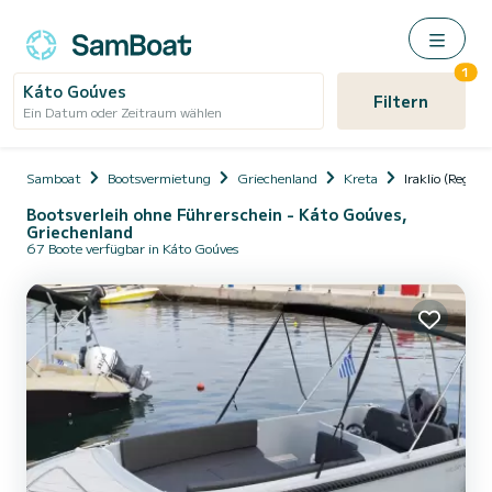
1
Káto Goúves
Filtern
Ein Datum oder Zeitraum wählen
Samboat
Bootsvermietung
Griechenland
Kreta
Iraklio (Region
Bootsverleih ohne Führerschein - Káto Goúves,
Griechenland
67 Boote verfügbar in Káto Goúves