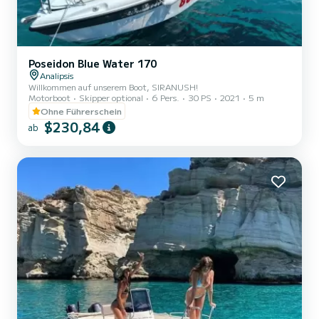
Poseidon Blue Water 170
Analipsis
Willkommen auf unserem Boot, SIRANUSH!
Motorboot
Skipper optional
6 Pers.
30 PS
2021
5 m
Ohne Führerschein
$230,84
ab