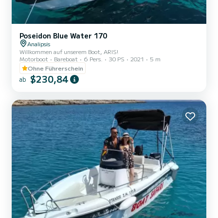
Poseidon Blue Water 170
Analipsis
Willkommen auf unserem Boot, ARIS!
Motorboot
Bareboat
6 Pers.
30 PS
2021
5 m
Ohne Führerschein
$230,84
ab