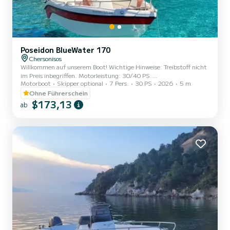
Poseidon BlueWater 170
Chersonisos
Willkommen auf unserem Boot! Wichtige Hinweise: Treibstoff nicht
im Preis inbegriffen. Motorleistung: 30/40 PS.
Motorboot
Skipper optional
7 Pers.
30 PS
2026
5 m
Vollkaskoversicherung, Selbstbeteiligung für die ersten 600 Euro!
Ohne Führerschein
$173,13
ab