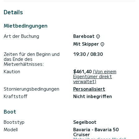
außergewöhnlichen Urlaub auf dem Wasser in der Umgebung
von Kalkara zu verbringen.
Details
Für Ihren Komfort verfügt Jeannine über 3 Toiletten mit
Dusche.
Mietbedingungen
Buchungsanfragen und Angebote werden direkt von
Art der Buchung
Bareboat
SamBoat bearbeitet. Über die Plattform erhalten Sie die
Mit Skipper
Zeiten für den Beginn und
19:30 / 08:30
das Ende des
Mietverhältnisses:
Kaution
$461,40
(Von einem
Eigentümer direkt
verwaltet)
Stornierungsbedingungen
Personalisiert
Kraftstoff
Nicht inbegriffen
Boot
Bootstyp
Segelboot
Modell
Bavaria - Bavaria 50
Cruiser