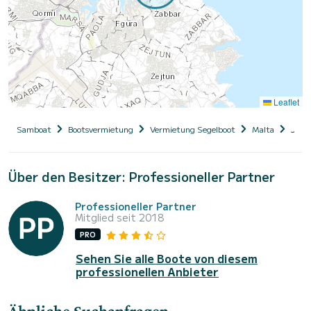
Leaflet
Samboat
Bootsvermietung
Vermietung Segelboot
Malta
Jean
Über den Besitzer: Professioneller Partner
Professioneller Partner
Mitglied seit 2018
PRO
Sehen Sie alle Boote von diesem
professionellen Anbieter
Ähnliche Suchanfragen