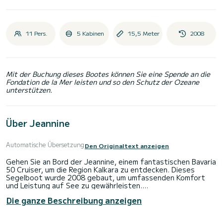
11 Pers.
5 Kabinen
15,5 Meter
2008
Mit der Buchung dieses Bootes können Sie eine Spende an die
Fondation de la Mer leisten und so den Schutz der Ozeane
unterstützen.
Über Jeannine
Automatische Übersetzung
Den Originaltext anzeigen
Gehen Sie an Bord der Jeannine, einem fantastischen Bavaria
50 Cruiser, um die Region Kalkara zu entdecken. Dieses
Segelboot wurde 2008 gebaut, um umfassenden Komfort
und Leistung auf See zu gewährleisten.
Die ganze Beschreibung anzeigen
Das Boot verfügt über 5 voll ausgestattete Kabinen und
bietet Platz für 11 Personen. Mit einer Gesamtlänge von 16
Metern wird es Ihr bester Verbündeter sein, um einen