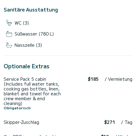
Sanitäre Ausstattung
WC (3)
Süßwasser (780 L)
Nasszelle (3)
Optionale Extras
Service Pack 5 cabin
$185
/ Vermietung
(Includes full water tanks,
cooking gas bottles, linen,
blanket and towel for each
crew member & end
cleaning)
Obligatorisch
Skipper-Zuschlag
$271
/ Tag