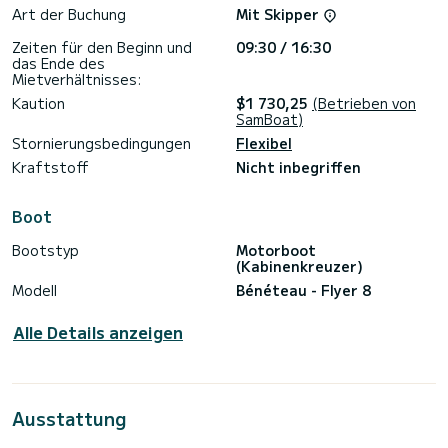
Keine akzeptierten Wasseraktivitäten (Schläuche,
Art der Buchung
Mit Skipper
Wakeboard, Wasserski...).
Kein Angeln.
Zeiten für den Beginn und
09:30 / 16:30
Haustiere sind nicht auf dem Boot erlaubt.
das Ende des
Zögern Sie nicht, mich für weitere Informationen zu
Mietverhältnisses:
Kaution
$1 730,25
(Betrieben von
SamBoat)
Stornierungsbedingungen
Flexibel
Kraftstoff
Nicht inbegriffen
Boot
Bootstyp
Motorboot
(Kabinenkreuzer)
Modell
Bénéteau - Flyer 8
Alle Details anzeigen
Ausstattung