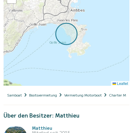
Leaflet
Samboat
Bootsvermietung
Vermietung Motorboot
Charter Motor
Über den Besitzer: Matthieu
Matthieu
Mitglied seit 2015