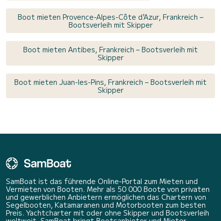
Boot mieten Provence-Alpes-Côte d'Azur, Frankreich –
Bootsverleih mit Skipper
Boot mieten Antibes, Frankreich – Bootsverleih mit
Skipper
Boot mieten Juan-les-Pins, Frankreich – Bootsverleih mit
Skipper
SamBoat ist das führende Online-Portal zum Mieten und
Vermieten von Booten. Mehr als 50 000 Boote von privaten
und gewerblichen Anbietern ermöglichen das Chartern von
Segelbooten, Katamaranen und Motorbooten zum besten
Preis. Yachtcharter mit oder ohne Skipper und Bootsverleih
weltweit. SamBoat bringt Bootsanbieter und Mieter