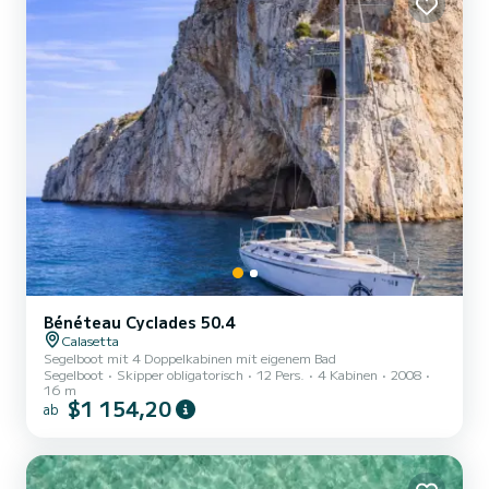
Bénéteau Cyclades 50.4
Calasetta
Segelboot mit 4 Doppelkabinen mit eigenem Bad
Segelboot
Skipper obligatorisch
12 Pers.
4 Kabinen
2008
16 m
$1 154,20
ab