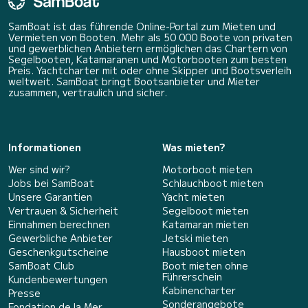
SamBoat ist das führende Online-Portal zum Mieten und
Vermieten von Booten. Mehr als 50 000 Boote von privaten
und gewerblichen Anbietern ermöglichen das Chartern von
Segelbooten, Katamaranen und Motorbooten zum besten
Preis. Yachtcharter mit oder ohne Skipper und Bootsverleih
weltweit. SamBoat bringt Bootsanbieter und Mieter
zusammen, vertraulich und sicher.
Informationen
Was mieten?
Wer sind wir?
Motorboot mieten
Jobs bei SamBoat
Schlauchboot mieten
Unsere Garantien
Yacht mieten
Vertrauen & Sicherheit
Segelboot mieten
Einnahmen berechnen
Katamaran mieten
Gewerbliche Anbieter
Jetski mieten
Geschenkgutscheine
Hausboot mieten
SamBoat Club
Boot mieten ohne
Führerschein
Kundenbewertungen
Kabinencharter
Presse
Sonderangebote
Fondation de la Mer