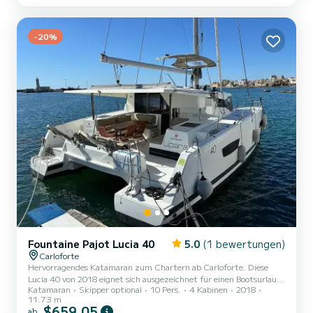
um einen einzigartigen Urlaub auf dem Wasser in der Umgebung
von Carloforte zu verbringen. Neel 43 ist ausgestattet mit 1
Toiletten mit Dusche....
-20%
Fountaine Pajot Lucia 40
5.0
(1 bewertungen)
Carloforte
Hervorragendes Katamaran zum Chartern ab Carloforte. Diese
Lucia 40 von 2018 eignet sich ausgezeichnet für einen Bootsurlaub
Katamaran
Skipper optional
10 Pers.
4 Kabinen
2018
mit Freunden oder Familie. Das Boot hat 4 Kabinen mit allem
11.73 m
Komfort und eine Kapazität von Personen. Mit einer Gesamtlänge
$659,05
ab