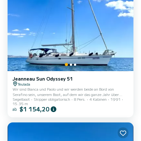
Jeanneau Sun Odyssey 51
Teulada
Wir sind Bianca und Paolo und wir werden beide an Bord von
Serafino sein, unserem Boot, auf dem wir das ganze Jahr über
Segelboot
Skipper obligatorisch
8 Pers.
4 Kabinen
1991
leben. Wir kümmern uns um den Einkauf und die Zubereitung der
15.35 m
Mahlzeiten an Bord. Serafino ist komfortabel und sicher, konzipiert
$1 154,20
ab
sowohl für Kreuzfahrten als auch für lange Seereisen. Es verfügt
über 4 Kabinen (2 Doppelzimmer und 2 mit Etagenbetten, die in
Doppelbetten umgewandelt werden können), alle mit eigenem Bad
und elektrischer Toilette. Draußen finden Sie ein geräumiges...