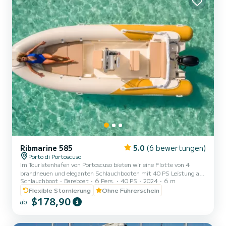
Ribmarine 585
5.0
(6 bewertungen)
Porto di Portoscuso
Im Touristenhafen von Portoscuso bieten wir eine Flotte von 4
brandneuen und eleganten Schlauchbooten mit 40 PS Leistung an,
Schlauchboot
Bareboat
6 Pers.
40 PS
2024
6 m
die daher ohne Bootsführerschein gefahren werden können.
Maximal 6 Personen an Bord, um den Komfort und das Vergnügen
Flexible Stornierung
Ohne Führerschein
beim Segeln mit dem Beiboot aufrechtzuerhalten. Das Beiboot ist
$178,90
ab
in jeder Hinsicht perfekt: große Sonnendecks, Frischwasserdusche,
USB-Anschluss und komplette Sicherheitsausrüstung. Unser Ziel
ist es, von der Buchung bis zur Rückkehr in den Hafen einen Top-