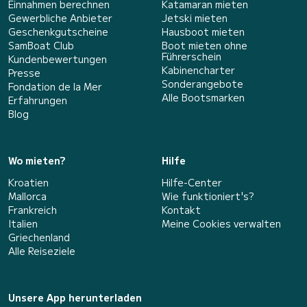
Einnahmen berechnen
Katamaran mieten
Gewerbliche Anbieter
Jetski mieten
Geschenkgutscheine
Hausboot mieten
SamBoat Club
Boot mieten ohne
Führerschein
Kundenbewertungen
Kabinencharter
Presse
Sonderangebote
Fondation de la Mer
Alle Bootsmarken
Erfahrungen
Blog
Wo mieten?
Hilfe
Kroatien
Hilfe-Center
Mallorca
Wie funktioniert's?
Frankreich
Kontakt
Italien
Meine Cookies verwalten
Griechenland
Alle Reiseziele
Unsere App herunterladen