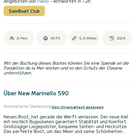
Angeboten von
Flavio
- Antwortet in ~2h
SamBoat Club
6 Pers.
40 PS
5,9 Meter
2024
Mit der Buchung dieses Bootes können Sie eine Spende an die
Fondation de la Mer leisten und so den Schutz der Ozeane
unterstützen.
Über New Marinello 590
Automatische Übersetzung
Den Originaltext anzeigen
Neues Boot, hat gerade die Werft verlassen. Der neue Kiel
mit reichlich Bugvolumen garantiert Stabilität und Komfort.
Großzügige Liegepolster, bequeme Seiten- und Hecksitze.
Das perfekte Boot, um das Meer und seine Schönheiten
bequem zu genießen. An Bord sind die besten Accessoires