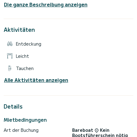
Die ganze Beschreibung anzeigen
vorhanden, darunter die Dusche und die Einstiegsleiter.
Unser Team geht gerne auf alle Wünsche ein. Wenn das Boot
bereits gebucht ist, prüfen Sie die Verfügbarkeit unserer
Aktivitäten
Entdeckung
Leicht
Tauchen
Alle Aktivitäten anzeigen
Details
Mietbedingungen
Art der Buchung
Bareboat
Kein
Bootsführerschein nötig