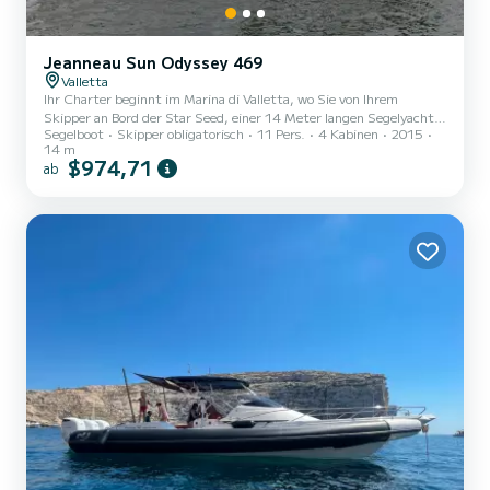
Jeanneau Sun Odyssey 469
Valletta
Ihr Charter beginnt im Marina di Valletta, wo Sie von Ihrem
Skipper an Bord der Star Seed, einer 14 Meter langen Segelyacht,
Segelboot
Skipper obligatorisch
11 Pers.
4 Kabinen
2015
begrüßt werden. Nach einer kurzen Einweisung brechen wir
14 m
entlang der malerischen Kalkstein-Küste Maltas auf, auf dem Weg
$974,71
ab
zu den ruhigsten Buchten und Ankerplätzen, die für den Tag
ausgewählt wurden. Jeder Ausflug wird entsprechend dem Wetter
und den Seebedingungen geplant, so dass Ihr Skipper die schönsten
Orte zum Schwimmen, Entspannen und Erkunden auswählen
kann. Wenn e...