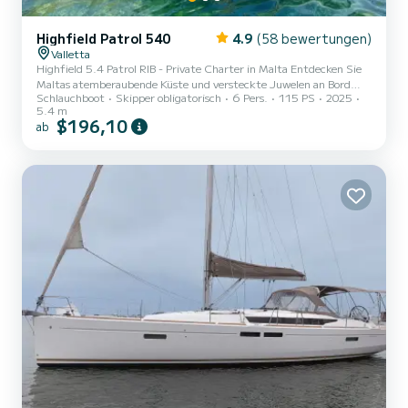
Highfield Patrol 540
4.9
(58 bewertungen)
Valletta
Highfield 5.4 Patrol RIB - Private Charter in Malta Entdecken Sie
Maltas atemberaubende Küste und versteckte Juwelen an Bord
Schlauchboot
Skipper obligatorisch
6 Pers.
115 PS
2025
unseres brandneuen Highfield 5.4 Patrol RIB, exklusiv für private
5.4 m
Charter verfügbar. Mit Platz für bis zu 6 Gäste ist dieses schnelle
$196,10
ab
und stilvolle Boot perfekt für kleine Gruppen von Freunden oder
Familien, die einen unvergesslichen Tag auf See suchen. Abfahrt
vom Marina di Valletta (mit Abholungen an anderen Standorten auf
Anfrage), werden Sie mit unserem professionellen...