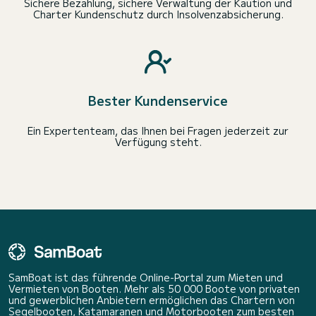
Sichere Bezahlung, sichere Verwaltung der Kaution und
Charter Kundenschutz durch Insolvenzabsicherung.
Bester Kundenservice
Ein Expertenteam, das Ihnen bei Fragen jederzeit zur
Verfügung steht.
SamBoat ist das führende Online-Portal zum Mieten und
Vermieten von Booten. Mehr als 50 000 Boote von privaten
und gewerblichen Anbietern ermöglichen das Chartern von
Segelbooten, Katamaranen und Motorbooten zum besten