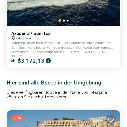
Axopar 37 Sun-Top
Il-Furjana
Kommen Sie an Bord von Nautiful, ein wunderschönes Axopar 37
Sun-Top um die Region von zu entdecken. Das Motorboot wurde
Motorboot
Skipper obligatorisch
10 Pers.
304 PS
2022
2022 gebaut und verspricht hohen Komfort auf See. Das Boot hat
11.5 m
1 Kabinen mit allem Komfort und eine Kapazität von 10 Personen.
$3 172,13
ab
Mit einer Gesamtlänge von 12 Metern wird es Ihr perfekter
Begleiter sein, um einen einzigartigen Urlaub auf dem Wasser in der
Umgebung von zu verbringen. Für Ihren Komfort verfügt Nautiful
über 1 Toiletten mit Dusche...
Hier sind alle Boote in der Umgebung
Diese verfügbaren Boote in der Nähe von Il-Furjana
könnten Sie auch interessieren!
-5%