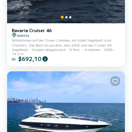
Bavaria Cruiser 46
Valletta
Willkommen auf der Ocean Caresser, ein tolles Segelboot zum
Chartern. Das Boot ist aus dem Jahr 2006 und das Cruiser 46
Segelboot
Skipper obligatorisch
9 Pers.
4 Kabinen
2006
bringt Sie zu den schönsten Ankerplätzen um Valletta. Das Boot
14.2 m
hat 4 Kabinen mit allem Komfort und eine Kapazität von 9
$692,10
ab
Personen. Mit einer Gesamtlänge von 14 Metern wird es Ihr
perfekter Begleiter sein, um einen einzigartigen Urlaub auf dem
Wasser in der Umgebung von Valletta zu verbringen. Dieses Cruiser
46 verfügt über 2 Toiletten mit Dusche. Dieses Boot ist mit
einem...