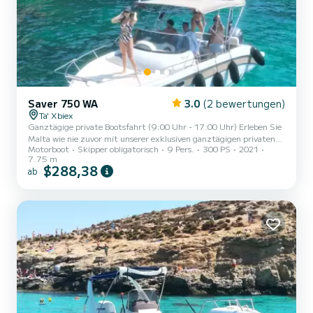
Saver 750 WA
3.0
(2 bewertungen)
Ta' Xbiex
Ganztägige private Bootsfahrt (9:00 Uhr - 17:00 Uhr) Erleben Sie
Malta wie nie zuvor mit unserer exklusiven ganztägigen privaten
Motorboot
Skipper obligatorisch
9 Pers.
300 PS
2021
Bootsfahrt! Perfekt für Familien, Freunde oder kleine Gruppen von
7.75 m
bis zu 8 Personen, führt Sie dieses unvergessliche Abenteuer durch
$288,38
ab
Maltas kristallklares Wasser, versteckte Buchten und ikonische
Sehenswürdigkeiten. Inklusivleistungen: - Abfahrt vom
malerischen Ta' Xbiex Marina in der Nähe des Restaurants The Black
Pearl. - Eine vollständige 8-stündige Erkundung der...