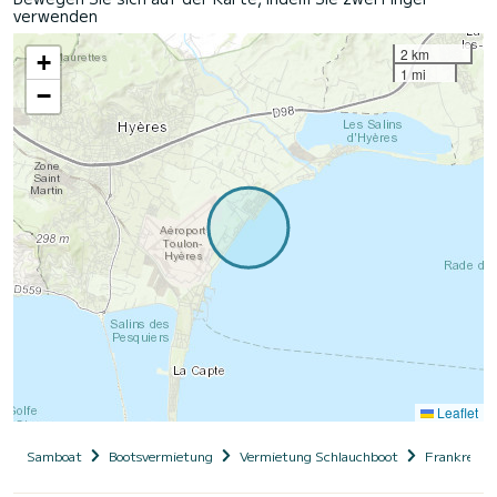
verwenden
2 km
+
1 mi
−
Leaflet
Samboat
Bootsvermietung
Vermietung Schlauchboot
Frankreich