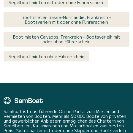
Segelboot mieten mit oder ohne Führerschein
Boot mieten Basse-Normandie, Frankreich –
Bootsverleih mit oder ohne Führerschein
Boot mieten Calvados, Frankreich – Bootsverleih mit
oder ohne Führerschein
Segelboot mieten ohne Führerschein
SamBoat ist das führende Online-Portal zum Mieten und
Vermieten von Booten. Mehr als 50 000 Boote von privaten
und gewerblichen Anbietern ermöglichen das Chartern von
Segelbooten, Katamaranen und Motorbooten zum besten
Preis. Yachtcharter mit oder ohne Skipper und Bootsverleih