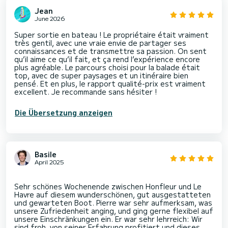
Jean
June 2026
Super sortie en bateau ! Le propriétaire était vraiment
très gentil, avec une vraie envie de partager ses
connaissances et de transmettre sa passion. On sent
qu’il aime ce qu’il fait, et ça rend l’expérience encore
plus agréable. Le parcours choisi pour la balade était
top, avec de super paysages et un itinéraire bien
pensé. Et en plus, le rapport qualité-prix est vraiment
excellent. Je recommande sans hésiter !
Die Übersetzung anzeigen
Basile
April 2025
Sehr schönes Wochenende zwischen Honfleur und Le
Havre auf diesem wunderschönen, gut ausgestatteten
und gewarteten Boot. Pierre war sehr aufmerksam, was
unsere Zufriedenheit anging, und ging gerne flexibel auf
unsere Einschränkungen ein. Er war sehr lehrreich: Wir
sind froh, von seiner Erfahrung profitiert und dieses