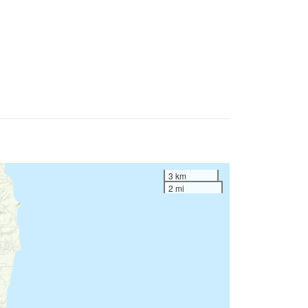
3 km
2 mi