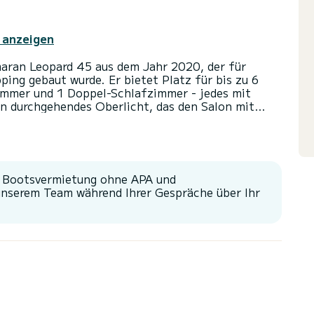
 anzeigen
aran Leopard 45 aus dem Jahr 2020, der für
ing gebaut wurde. Er bietet Platz für bis zu 6
immer und 1 Doppel-Schlafzimmer - jedes mit
in durchgehendes Oberlicht, das den Salon mit
pard inspirierte vordere Cockpit-Lounge
liche Brisen beim Kaffeetrinken, Toasts zum
tercockpit ist für Mahlzeiten im Freien
 bietet eine hervorragende Sicht während der
r ein leichteres Erlebnis auf See - Nachfüllbare,
r Bootsvermietung ohne APA und
ing und Solarunterstützung zur Reduzierung der
unserem Team während Ihrer Gespräche über Ihr
acht gestaltet - SEA DANCER segelt intelligent und