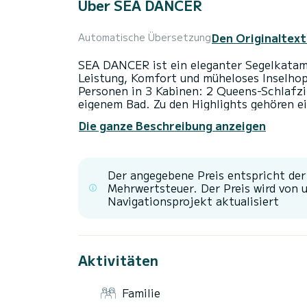
Über SEA DANCER
Den Originaltext
Automatische Übersetzung
SEA DANCER ist ein eleganter Segelkatam
Leistung, Komfort und müheloses Inselhopp
Personen in 3 Kabinen: 2 Queens-Schlafz
eigenem Bad. Zu den Highlights gehören e
natürlichem Licht flutet, und das von Leo
Die ganze Beschreibung anzeigen
(beeinflusst vom Leopard 50) für morgend
Sonnenuntergang und Sternenzeit. Das Ach
eingerichtet, und der erhöhte Steuerstand
Fahrt. Umweltfreundliche Details sorgen fü
Der angegebene Preis entspricht de
riff-freundliche Annehmlichkeiten, Recycl
Mehrwertsteuer. Der Preis wird von 
Generatorzeit. Schnell, stabil und durchd
Navigationsprojekt aktualisiert
Aktivitäten
Familie