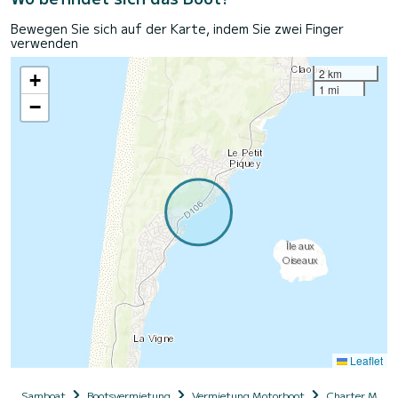
Bewegen Sie sich auf der Karte, indem Sie zwei Finger
verwenden
2 km
+
1 mi
−
Leaflet
Samboat
Bootsvermietung
Vermietung Motorboot
Charter Motor