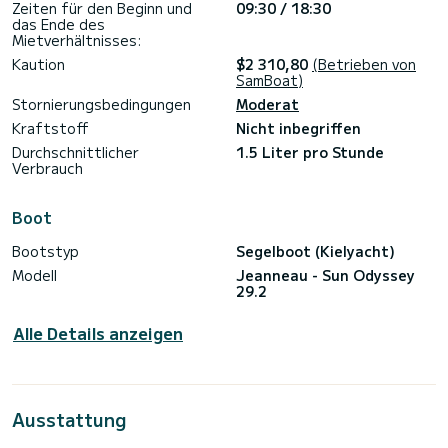
nächsten Tag: 100 €.
Zeiten für den Beginn und
09:30 / 18:30
das Ende des
Möglichkeit der Tagesmiete. Im Juli und August werden
Mietverhältnisses:
Reservierungen für Tagesmieten nur wenige Tage vor dem
Kaution
$2 310,80
(Betrieben von
Datum angenommen, wobei Wochenmieten bevorzugt
SamBoat)
werden.
Stornierungsbedingungen
Moderat
Ich erwarte umfangreiche Segelerfahrung. Bitte
Kraftstoff
Nicht inbegriffen
kontaktieren Sie mich nicht, wenn Sie ein Anfänger sind.
Bitte vervollständigen Sie Ihren Segel-Lebenslauf auf der
Durchschnittlicher
1.5 Liter pro Stunde
Website.
Verbrauch
Er liegt im alten Hafen von Golfe-Juan, einem idealen
Ausgangspunkt für die Lérins-Inseln, das Cap d'Antibes oder
Boot
das Esterel-Massiv. Ich kenne natürlich die gesamte Küste
von Italien bis Toulon bestens und kann Sie über idyllische
Bootstyp
Segelboot (Kielyacht)
Ankerplätze und Risikobereiche beraten.
Modell
Jeanneau - Sun Odyssey
29.2
Alle Details anzeigen
Ausstattung