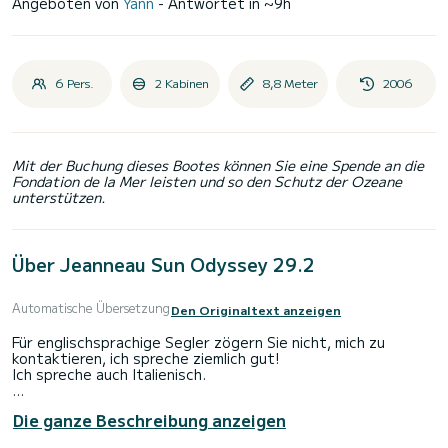
Angeboten von
Yann
- Antwortet in ~9h
6 Pers.
2 Kabinen
8,8 Meter
2006
Mit der Buchung dieses Bootes können Sie eine Spende an die
Fondation de la Mer leisten und so den Schutz der Ozeane
unterstützen.
Über Jeanneau Sun Odyssey 29.2
Automatische Übersetzung
Den Originaltext anzeigen
Für englischsprachige Segler zögern Sie nicht, mich zu
kontaktieren, ich spreche ziemlich gut!
Ich spreche auch Italienisch.
GUTE ERFAHRUNG IM SEGELN ERFORDERLICH.
Die ganze Beschreibung anzeigen
DETAILLIERTE SEGEL-CV AUF DER WEBSITE AUSFÜLLEN.
6 PERSONEN AN BORD ERLAUBT.