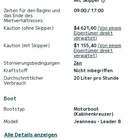
Mit Skipper
Sie müssen sich nicht um das Boot, die Manöver, das Wetter
und die Rückkehr zum Hafen kümmern, ein Profi wird das für
Zeiten für den Beginn und
09:00 / 17:00
Sie übernehmen.
das Ende des
Mietverhältnisses:
Die Skipper sind unabhängig, die Bezahlung erfolgt direkt
zwischen Ihnen, der Preis für einen Tag beträgt 300€.
Kaution (ohne Skipper)
$4 621,60
(Von einem
Eigentümer direkt
In den Optionen können Sie hinzufügen:
verwaltet)
- 1 Stand Up Paddle
Kaution (mit Skipper)
$1 155,40
(Von einem
- Easybreath Tauchmasken mit Weitwinkel-Vollsicht und
Eigentümer direkt
integriertem Schnorchel
verwaltet)
Wir versprechen Ihnen einen unvergesslichen Tag,
Stornierungsbedingungen
Zen
entspannen Sie sich, wir kümmern uns um alles!
Kraftstoff
Nicht inbegriffen
Zögern Sie nicht, uns über die Nachrichtenfunktion zu
Durchschnittlicher
20 Liter pro Stunde
Verbrauch
Boot
Bootstyp
Motorboot
(Kabinenkreuzer)
Modell
Jeanneau - Leader 8
Alle Details anzeigen