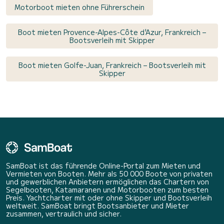
Motorboot mieten ohne Führerschein
Boot mieten Provence-Alpes-Côte d'Azur, Frankreich –
Bootsverleih mit Skipper
Boot mieten Golfe-Juan, Frankreich – Bootsverleih mit
Skipper
SamBoat ist das führende Online-Portal zum Mieten und
Vermieten von Booten. Mehr als 50 000 Boote von privaten
und gewerblichen Anbietern ermöglichen das Chartern von
Segelbooten, Katamaranen und Motorbooten zum besten
Preis. Yachtcharter mit oder ohne Skipper und Bootsverleih
weltweit. SamBoat bringt Bootsanbieter und Mieter
zusammen, vertraulich und sicher.