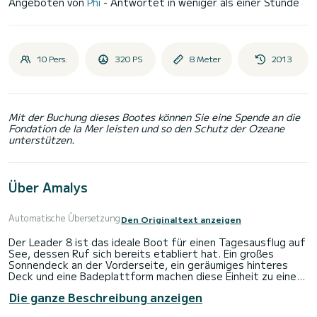
Angeboten von
Phi
- Antwortet in weniger als einer Stunde
10 Pers.
320 PS
8 Meter
2013
Mit der Buchung dieses Bootes können Sie eine Spende an die
Fondation de la Mer leisten und so den Schutz der Ozeane
unterstützen.
Über Amalys
Automatische Übersetzung
Den Originaltext anzeigen
Der Leader 8 ist das ideale Boot für einen Tagesausflug auf
See, dessen Ruf sich bereits etabliert hat. Ein großes
Sonnendeck an der Vorderseite, ein geräumiges hinteres
Deck und eine Badeplattform machen diese Einheit zu einem
Muss für Ihre Tage mit Familie, Freunden oder zu zweit.
Die ganze Beschreibung anzeigen
Im Programm stehen Spaziergänge um das Cap d'Antibes, die