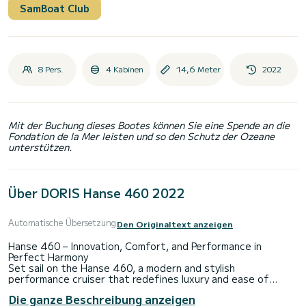
SamBoat Club
8 Pers.
4 Kabinen
14,6 Meter
2022
Mit der Buchung dieses Bootes können Sie eine Spende an die
Fondation de la Mer leisten und so den Schutz der Ozeane
unterstützen.
Über DORIS Hanse 460 2022
Automatische Übersetzung
Den Originaltext anzeigen
Hanse 460 – Innovation, Comfort, and Performance in
Perfect Harmony
Set sail on the Hanse 460, a modern and stylish
performance cruiser that redefines luxury and ease of
sailing. Designed by the renowned Berret-Racoupeau team,
Die ganze Beschreibung anzeigen
this 14.60-meter (47.9-foot) yacht seamlessly blends sleek