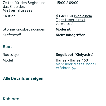
Features & Highlights
Zeiten für den Beginn und
15:00 / 09:00
Expansive teak cockpit – perfect for sunbathing and
das Ende des
entertaining
Mietverhältnisses:
Hydraulic bathing platform – easy access to the sea for
Kaution
$3 460,50
(Von einem
swimming and watersports
Eigentümer direkt
Large cockpit with twin wheels – ultimate control and
verwaltet)
comfort while sailing
Fully equipped galley – modern appliances for onboard dining
Stornierungsbedingungen
Moderat
Bimini & sprayhood – protection from the elements
Kraftstoff
Nicht inbegriffen
Bow thruster – for easy docking and maneuvering
The Hanse 460 is the perfect choice for those seeking a
balance of luxury, performance, and ease of handling.
Boot
Whether you're looking for adventure or relaxation, this
stunning yacht promises an unforgettable sailing
Bootstyp
Segelboot (Kielyacht)
experience.
Modell
Hanse - Hanse 460
Book your Hanse 460 charter today and set sail on your
Mehr über dieses Modell
erfahren
Alle Details anzeigen
Kabinen