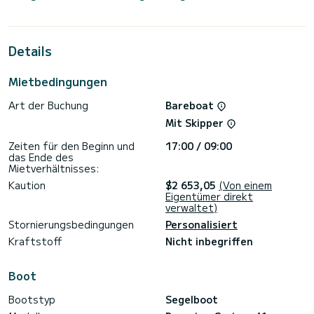
Sie werden eine außergewöhnliche Kreuzfahrt auf diesem 12
Meter langen Segelboot erleben. Sie können während der
Kreuzfahrt bis zu 6 Passagiere unterbringen und die 3
Kabinen mit vollem Komfort nutzen.
Details
Dieser Cruiser 41 ist mit 2 Toiletten mit Dusche
ausgestattet.
Mietbedingungen
Dieses Boot ist mit einem Rollgroßsegel und einer Rollgenua
Art der Buchung
Bareboat
ausgestattet. Es verfügt über folgende Ausstattung:
Autopilot, Bugstrahlruder, Lautsprecher, USB-Anschluss.
Mit Skipper
Buchungsanfragen und Angebote werden direkt von
Zeiten für den Beginn und
17:00 / 09:00
SamBoat bearbeitet. Über die Plattform erhalten Sie die
das Ende des
Mietverhältnisses:
Kaution
$2 653,05
(Von einem
Eigentümer direkt
verwaltet)
Stornierungsbedingungen
Personalisiert
Kraftstoff
Nicht inbegriffen
Boot
Bootstyp
Segelboot