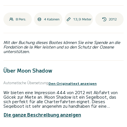
8 Pers.
4 Kabinen
13,9 Meter
2012
Mit der Buchung dieses Bootes können Sie eine Spende an die
Fondation de la Mer leisten und so den Schutz der Ozeane
unterstützen.
Über Moon Shadow
Automatische Übersetzung
Den Originaltext anzeigen
Wir bieten eine Impression 444 von 2012 mit Abfahrt von
Göcek zur Miete an. Moon Shadow ist ein Segelboot, das
sich perfekt für alle Charterfahrten eignet. Dieses
Segelboot ist sehr angenehm zu handhaben für eine
einwöchige Kreuzfahrt oder länger.
Die ganze Beschreibung anzeigen
Das Boot verfügt über 4 Kabinen mit allem Komfort und
bietet Platz für 8 Passagiere. Mit einer Gesamtlänge von 14