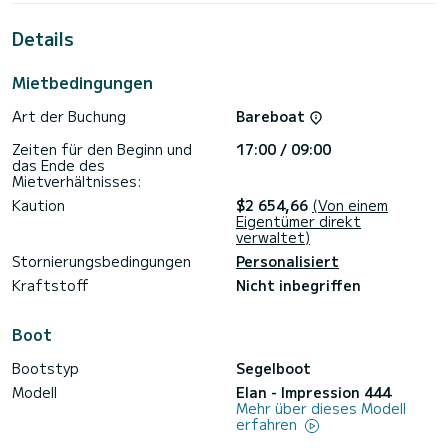
Metern und 75 PS wird es Ihr bester Freund sein, wenn Sie
außergewöhnliche Ferien auf den Gewässern von Göcek
Details
Für Ihren Komfort verfügt Moon Shadow über 2 Toiletten
mit Dusche
Mietbedingungen
Dieses Boot ist mit einem Rollgroßsegel und einer Rollgenua
Art der Buchung
Bareboat
ausgestattet. Es verfügt über folgende Ausstattung:
Autopilot, Bugstrahlruder, USB-Stecker, Deckdusche,
Zeiten für den Beginn und
17:00 / 09:00
Bluetooth-Verbindung.
das Ende des
Mietverhältnisses:
Zögern Sie nicht, uns für ein Angebot zu kontaktieren, ein
Kaution
$2 654,66
(Von einem
Eigentümer direkt
verwaltet)
Stornierungsbedingungen
Personalisiert
Kraftstoff
Nicht inbegriffen
Boot
Bootstyp
Segelboot
Modell
Elan - Impression 444
Mehr über dieses Modell
erfahren