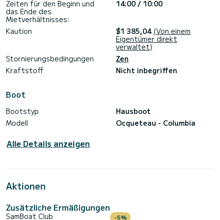
Auch möglich für Tagesausflüge von 10 bis 18 Uhr oder
Zeiten für den Beginn und
14:00 / 10:00
einfach nur zum Übernachten in Gannay-sur-Loire ohne zu
das Ende des
fahren. Kontaktieren Sie uns für ein individuelles Angebot!
Mietverhältnisses:
Kaution
$1 385,04
(Von einem
Eigentümer direkt
verwaltet)
Stornierungsbedingungen
Zen
Kraftstoff
Nicht inbegriffen
Boot
Bootstyp
Hausboot
Modell
Ocqueteau - Columbia
Alle Details anzeigen
Aktionen
Zusätzliche Ermäßigungen
SamBoat Club
-5%