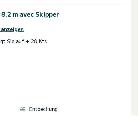
8.2 m avec Skipper
 anzeigen
ngt Sie auf + 20 Kts
st ideal zum Mittagessen, Angeln oder für beides
legen oder Schutz zu suchen, während man zum
Entdeckung