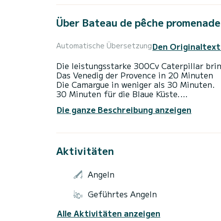
Über Bateau de pêche promenade 
Den Originaltext
Automatische Übersetzung
Die leistungsstarke 300Cv Caterpillar bri
Das Venedig der Provence in 20 Minuten
Die Camargue in weniger als 30 Minuten.
30 Minuten für die Blaue Küste.
50 Minuten für den Hafen von Marseille.
Die ganze Beschreibung anzeigen
Der große Achtersalon von mehr als 9 m² i
gleichzeitig.
Eine kleine Kabine ermöglicht sich hinzu
Aktivitäten
Angeln
Geführtes Angeln
Alle Aktivitäten anzeigen