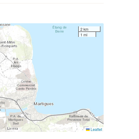
2 km
1 mi
Leaflet