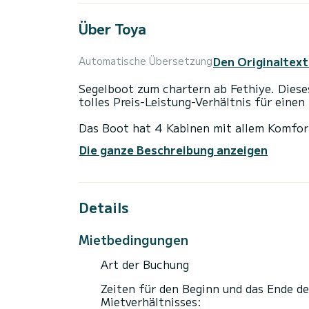
Über Toya
Den Originaltext
Automatische Übersetzung
Segelboot zum chartern ab Fethiye. Dies
tolles Preis-Leistung-Verhältnis für ein
Das Boot hat 4 Kabinen mit allem Komfort
Gesamtlänge von 13 Metern wird es Ihr per
Die ganze Beschreibung anzeigen
Urlaub auf dem Wasser in der Umgebung vo
Für Ihren Komfort verfügt Toya über 2 To
Details
Dieses Boot ist mit einem Rollgroßsegel u
anderem mit folgender Ausrüstung ausgest
Klimaanlage.
Mietbedingungen
Buchungsanfragen und unverbindliche Pre
Art der Buchung
Zeiten für den Beginn und das Ende de
Mietverhältnisses: