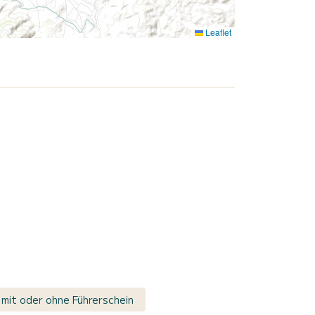
Leaflet
 mit oder ohne Führerschein