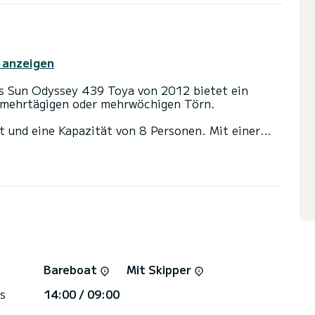
 anzeigen
es Sun Odyssey 439 Toya von 2012 bietet ein
en mehrtägigen oder mehrwöchigen Törn.
 und eine Kapazität von 8 Personen. Mit einer
fekter Begleiter sein, um einen einzigartigen
n Fethiye zu verbringen.
iletten mit Dusche
nd einem Rollgenua ausgestattet. Es ist unter
attet: Bugstrahlruder, Deckdusche, Solar-Panel,
isanfragen werden direkt von SamBoat bearbeitet.
Bareboat
Mit Skipper
s
14:00 / 09:00