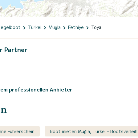
Segelboot
Türkei
Muğla
Fethiye
Toya
r Partner
sem professionellen Anbieter
en
hne Führerschein
Boot mieten Muğla, Türkei – Bootsverleih