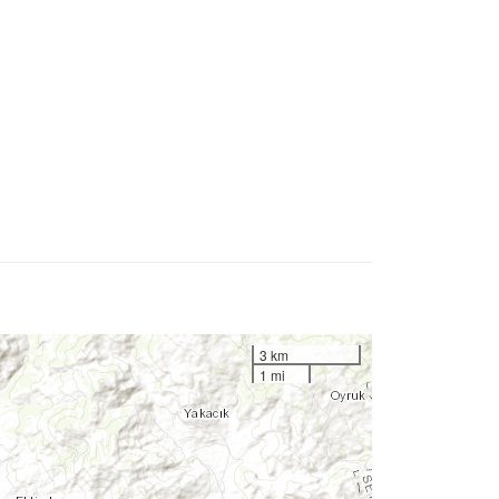
3 km
1 mi