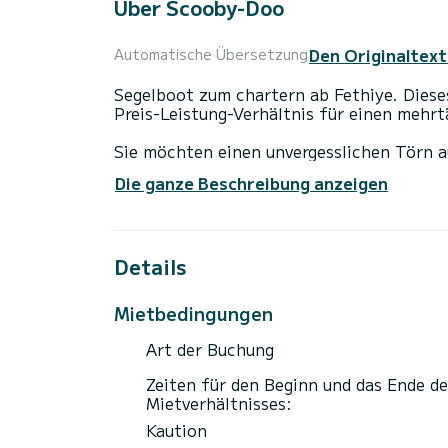
Über Scooby-Doo
Den Originaltext
Automatische Übersetzung
Segelboot zum chartern ab Fethiye. Diese
Preis-Leistung-Verhältnis für einen mehr
Sie möchten einen unvergesslichen Törn 
verbringen? Sie können mit bis zu 6 Per
Die ganze Beschreibung anzeigen
Kabinen genießen.
Für Ihren Komfort verfügt Scooby-Doo üb
Details
Dieses Boot ist mit einem Rollgroßsegel u
anderem mit folgender Ausrüstung ausgest
Mietbedingungen
Zögern Sie nicht, ein persönliches Angebo
Ihren Fragen rund um Ihren Bootsurlaub.
Art der Buchung
Zeiten für den Beginn und das Ende de
Mietverhältnisses:
Kaution