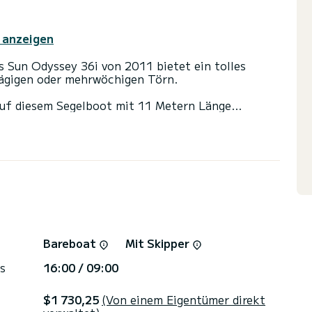
 anzeigen
s Sun Odyssey 36i von 2011 bietet ein tolles
tägigen oder mehrwöchigen Törn.
auf diesem Segelboot mit 11 Metern Länge
sonen an Bord kommen und die 3 komfortablen
er 1 Toiletten mit Dusche
nd einem Rollgenua ausgestattet. Es ist unter
attet: Autopilot.
t anzufordern. Unser Team berät Sie gerne zu all
Bareboat
Mit Skipper
s
16:00 / 09:00
$1 730,25
(Von einem Eigentümer direkt