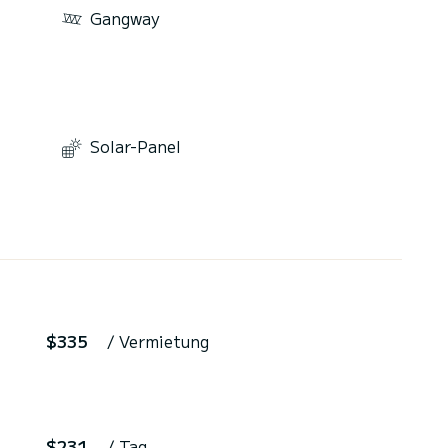
Gangway
Solar-Panel
$335
/ Vermietung
$231
/ Tag