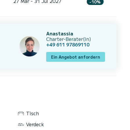
27 Mär - 31 Jul 2027
-10%
Anastassia
Charter-Berater(in)
+49 611 97869110
Ein Angebot anfordern
Tisch
Verdeck