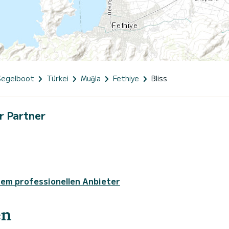
Segelboot
Türkei
Muğla
Fethiye
Bliss
r Partner
sem professionellen Anbieter
en