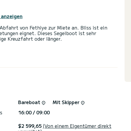
 anzeigen
bfahrt von Fethiye zur Miete an. Bliss ist ein
ietungen eignet. Dieses Segelboot ist sehr
ge Kreuzfahrt oder länger.
m Komfort und bietet Platz für 8 Passagiere. Mit
S wird es Ihr bester Freund sein, wenn Sie
rn von Fethiye
iletten mit Dusche
nd einer Rollgenua ausgestattet. Es verfügt über
rekt von SamBoat bearbeitet. Über die Plattform
Bareboat
Mit Skipper
s
16:00 / 09:00
$2 599,65
(Von einem Eigentümer direkt