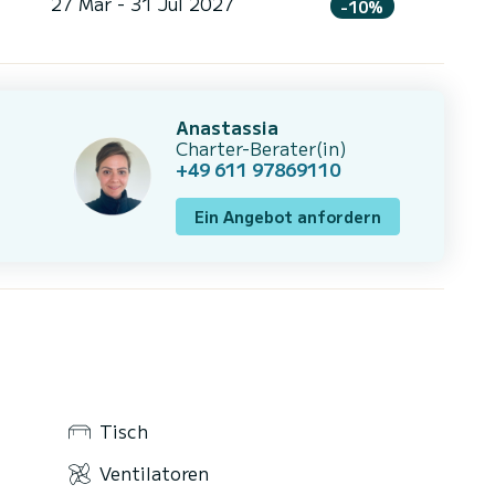
27 Mär - 31 Jul 2027
-10%
Anastassia
Charter-Berater(in)
+49 611 97869110
Ein Angebot anfordern
Tisch
Ventilatoren