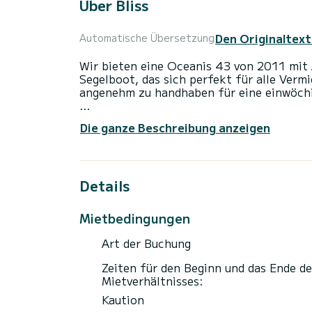
Über Bliss
Den Originaltext
Automatische Übersetzung
Wir bieten eine Oceanis 43 von 2011 mit A
Segelboot, das sich perfekt für alle Verm
angenehm zu handhaben für eine einwöchi
Das Boot verfügt über 4 Kabinen mit alle
Die ganze Beschreibung anzeigen
einer Gesamtlänge von 13 Metern und 54 P
außergewöhnliche Ferien auf den Gewässe
Für Ihren Komfort verfügt Bliss über 2 To
Details
Dieses Boot ist mit einem Rollgroßsegel u
die folgende Ausstattung: Autopilot.
Mietbedingungen
Buchungsanfragen und Angebote werden di
Art der Buchung
Zeiten für den Beginn und das Ende de
Mietverhältnisses:
Kaution