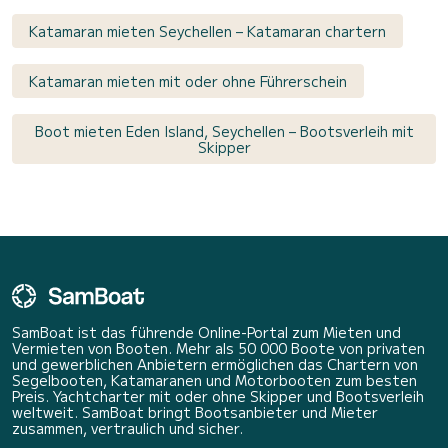
Katamaran mieten Seychellen – Katamaran chartern
Katamaran mieten mit oder ohne Führerschein
Boot mieten Eden Island, Seychellen – Bootsverleih mit
Skipper
SamBoat ist das führende Online-Portal zum Mieten und
Vermieten von Booten. Mehr als 50 000 Boote von privaten
und gewerblichen Anbietern ermöglichen das Chartern von
Segelbooten, Katamaranen und Motorbooten zum besten
Preis. Yachtcharter mit oder ohne Skipper und Bootsverleih
weltweit. SamBoat bringt Bootsanbieter und Mieter
zusammen, vertraulich und sicher.