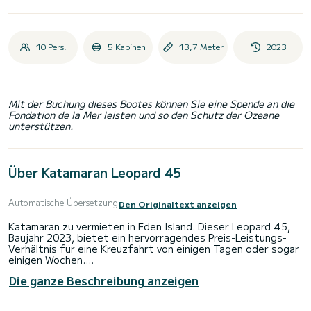
10 Pers.
5 Kabinen
13,7 Meter
2023
Mit der Buchung dieses Bootes können Sie eine Spende an die
Fondation de la Mer leisten und so den Schutz der Ozeane
unterstützen.
Über Katamaran Leopard 45
Automatische Übersetzung
Den Originaltext anzeigen
Katamaran zu vermieten in Eden Island. Dieser Leopard 45,
Baujahr 2023, bietet ein hervorragendes Preis-Leistungs-
Verhältnis für eine Kreuzfahrt von einigen Tagen oder sogar
einigen Wochen.
Die ganze Beschreibung anzeigen
Das Boot verfügt über 5 voll ausgestattete Kabinen und
bietet Platz für 10 Personen. Mit einer Gesamtlänge von 14
Metern ist es Ihr bester Verbündeter, um einen