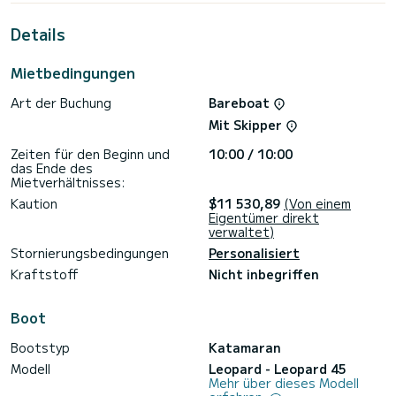
außergewöhnlichen Urlaub auf dem Wasser in der Umgebung
von Eden Island zu verbringen.>
Details
Dieser Leopard 45 ist mit 4 Toiletten mit Dusche
ausgestattet.
Mietbedingungen
Für Informationsanfragen oder Reservierungen klicken Sie
Art der Buchung
Bareboat
auf die Schaltfläche „Angebot anfordern“. Ein SamBoat-
Mit Skipper
Zeiten für den Beginn und
10:00 / 10:00
das Ende des
Mietverhältnisses:
Kaution
$11 530,89
(Von einem
Eigentümer direkt
verwaltet)
Stornierungsbedingungen
Personalisiert
Kraftstoff
Nicht inbegriffen
Boot
Bootstyp
Katamaran
Modell
Leopard - Leopard 45
Mehr über dieses Modell