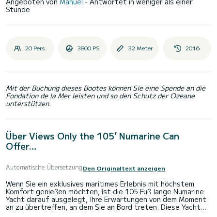
Angeboten von
Manuel
- Antwortet in weniger als einer
Stunde
20 Pers.
3800 PS
32 Meter
2016
Mit der Buchung dieses Bootes können Sie eine Spende an die
Fondation de la Mer leisten und so den Schutz der Ozeane
unterstützen.
Über Views Only the 105’ Numarine Can
Offer…
Automatische Übersetzung
Den Originaltext anzeigen
Wenn Sie ein exklusives maritimes Erlebnis mit höchstem
Komfort genießen möchten, ist die 105 Fuß lange Numarine
Yacht darauf ausgelegt, Ihre Erwartungen von dem Moment
an zu übertreffen, an dem Sie an Bord treten. Diese Yacht
bietet geräumige und funktionale Bereiche, in denen Sie sich