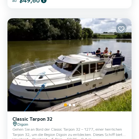
$49,60
ab
Gesamtlänge von 7 Metern ist es Ihr bester Verbündeter für einen
außergewöhnlichen Urlaub auf dem Wasser in der Umgebung von
Digoin. Wenn Sie Fragen zum Boot oder zu den
Mietbedingungen...
Classic Tarpon 32
Digoin
Gehen Sie an Bord der Classic Tarpon 32 – 1277, einer herrlichen
Tarpon 32, um die Region Digoin zu entdecken. Dieses Schiff bietet
Hausboot
Bareboat
6 Pers.
50 PS
9.1 m