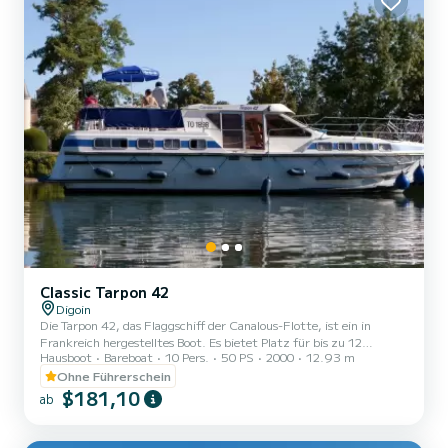
Classic Tarpon 42
Digoin
Die Tarpon 42, das Flaggschiff der Canalous-Flotte, ist ein in
Frankreich hergestelltes Boot. Es bietet Platz für bis zu 12
Hausboot
Bareboat
10 Pers.
50 PS
2000
12.93 m
Personen an Bord, ist jedoch für 8 bis 10 Personen komfortabler. Es
besteht aus 4 Kabinen : 1 Vorderkabine mit 1 Doppelbett und 1
Ohne Führerschein
Einzelbett, 1 Mittelkabine mit 1 Doppelbett, 1 Backbord-Doppel-
$181,10
ab
Achterkabine und 1 Steuerbord-Achterkabine mit 2 Etagenbetten
und 1 Einzelbett und eine Sitzbank im Salon, die in ein Doppelbett
umgewandelt werden kann. Es ist mit einem Küchenbere...