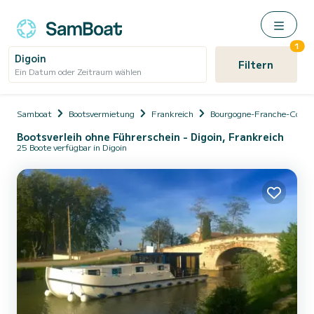
1
Digoin
Filtern
Ein Datum oder Zeitraum wählen
Samboat
Bootsvermietung
Frankreich
Bourgogne-Franche-Comt
Bootsverleih ohne Führerschein - Digoin, Frankreich
25 Boote verfügbar in Digoin