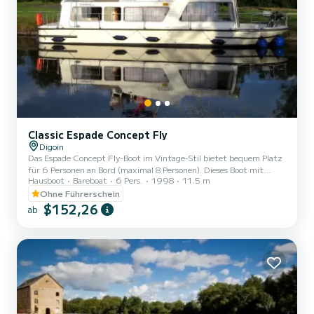
Classic Espade Concept Fly
Digoin
Das Espade Concept Fly-Boot im Vintage-Stil bietet bequem Platz
für 6 Personen an Bord (maximal 8 Personen). Dieses Boot mit
Hausboot
Bareboat
6 Pers.
1998
11.5 m
flachem Boden ist dank seiner großen Fenster sehr angenehm und
hell. Es besteht aus 2 Kabinen: eine hintere Kabine mit einem
Ohne Führerschein
Doppelbett und einem Einzelbett und eine mittlere Kabine mit
$152,26
ab
einem Doppelbett. Die quadratische Ecke beherbergt eine
Sitzbank, die in ein Doppelbett und ein Einzelbett umgewandelt
werden kann, sowie eine ausgestattete Küche. Es gibt auch
Sanitäranlag...