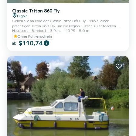
Classic Triton 860 Fly
Digoin
Gehen Sie an Bord der Classic Triton 860 Fly - 1167, einer
prächtigen Triton 860 Fly, um die Region Luzech zu entdecken.
Hausboot
Bareboat
3 Pers.
40 PS
8.6 m
Dieses Boot bietet Komfort und Leistung auf See. Das Boot verfügt
über 1 komfortable Kabine und eine Bootskapazität von 5
Ohne Führerschein
Personen. Mit einer Gesamtlänge von 8,6 Metern ist es Ihr bester
$110,74
ab
Verbündeter für einen außergewöhnlichen Urlaub auf dem Wasser
in der Umgebung von Luzech. Für jede Informations- oder
Reservierungsanfrage klicken Sie auf die Schaltfläche „Angebot
anfordern“....