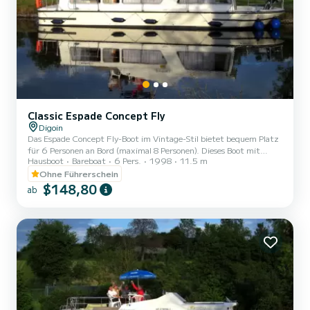
Classic Espade Concept Fly
Digoin
Das Espade Concept Fly-Boot im Vintage-Stil bietet bequem Platz
für 6 Personen an Bord (maximal 8 Personen). Dieses Boot mit
Hausboot
Bareboat
6 Pers.
1998
11.5 m
flachem Boden ist dank seiner großen Fenster sehr angenehm und
hell. Es besteht aus 2 Kabinen: eine hintere Kabine mit einem
Ohne Führerschein
Doppelbett und einem Einzelbett und eine mittlere Kabine mit
$148,80
ab
einem Doppelbett. Die quadratische Ecke beherbergt eine
Sitzbank, die in ein Doppelbett und ein Einzelbett umgewandelt
werden kann, sowie eine ausgestattete Küche. Es gibt auch
Sanitäranlag...