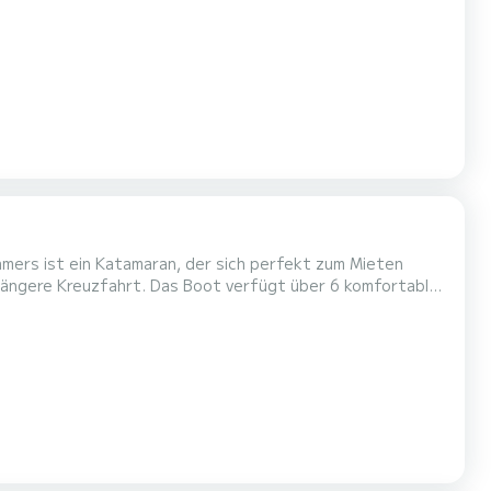
es Ihr bester Verbündeter sein, um einen
amers ist ein Katamaran, der sich perfekt zum Mieten
 verfügt über 6 komfortable
 Metern wird es Ihr bester Verbündeter für einen
e