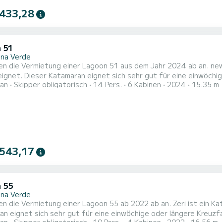
 433,28
 51
na Verde
en die Vermietung einer Lagoon 51 aus dem Jahr 2024 ab an. new
net. Dieser Katamaran eignet sich sehr gut für eine einwöchige oder längere K
an
Skipper obligatorisch
14 Pers.
6 Kabinen
2024
15.35 m
ble Kabinen und bietet Platz für 12 Personen. Mit einer Gesamt
 543,17
 55
na Verde
mietung einer Lagoon 55 ab 2022 ab an. Zeri ist ein Katamaran, der sich perfekt zum Mieten eignet. Dieser
net sich sehr gut für eine einwöchige oder längere Kreuzfahrt. Das Boot verfügt über 4 komfortable Kab