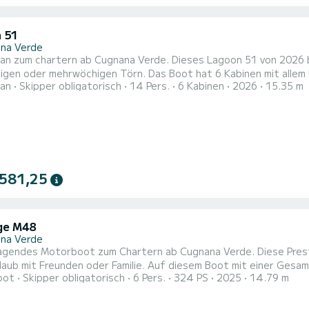
 51
na Verde
n zum chartern ab Cugnana Verde. Dieses Lagoon 51 von 2026 bie
igen Törn. Das Boot hat 6 Kabinen mit allem Komfort und eine Kapazität von 14 Personen. Mit einer
an
Skipper obligatorisch
14 Pers.
6 Kabinen
2026
15.35 m
nge von 15 Metern wird es Ihr perfekter Begleiter sein, um ein
 581,25
ge M48
na Verde
agendes Motorboot zum Chartern ab Cugnana Verde. Diese Prest
der Familie. Auf diesem Boot mit einer Gesamtlänge von 15 Metern verbringen Sie mit Sicherheit einen
oot
Skipper obligatorisch
6 Pers.
324 PS
2025
14.79 m
der eine tolle Woche. Sie können mit bis zu Personen an Bord kommen. Es ist unter anderem mit folgen
ttet: Klimaanlage, Solar-Panel, WLAN und Internet, Geschirrspülm