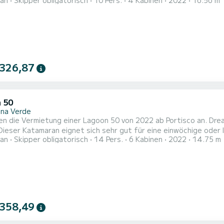
an
Skipper obligatorisch
10 Pers.
4 Kabinen
2022
16.56 m
latz für 8 Personen. Mit einer Gesamtlänge von 17 Metern wird 
n Urlaub auf dem Wasser in der Umgebung von Für Ihren Komfort verfügt Zeri über 4 mit Dusche Dieses Boot ist
m...
 326,87
 50
na Verde
en die Vermietung einer Lagoon 50 von 2022 ab Portisco an. Dre
ser Katamaran eignet sich sehr gut für eine einwöchige oder längere Kreuzfahrt. Das Boot
an
Skipper obligatorisch
14 Pers.
6 Kabinen
2022
14.75 m
und bietet Platz für 14 Personen. Mit einer Gesamtlänge von 15
hen Urlaub auf dem Wasser in der Umgebung von Portisco Dieser Lagoon 50 sein ist mit 4 Badezimmern mit Dusch
 358,49