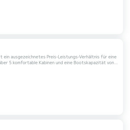
t ein ausgezeichnetes Preis-Leistungs-Verhältnis für eine
erbündeter sein, um einen außergewöhnlichen Urlaub auf
. Für Ihren Komfort steht Orsa Maggiore (AC, WM, Generator, Inverter, Te...