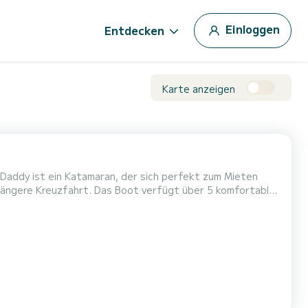
Einloggen
Entdecken
Karte anzeigen
 Daddy ist ein Katamaran, der sich perfekt zum Mieten
 verfügt über 5 komfortable
 Metern wird es Ihr bester Verbündeter sein, um einen
außergewöhnlichen Urlaub auf dem Wasser in der Nähe von Portisco zu verbringen Für Ihren Komfort verfügt Big Daddy über 5...