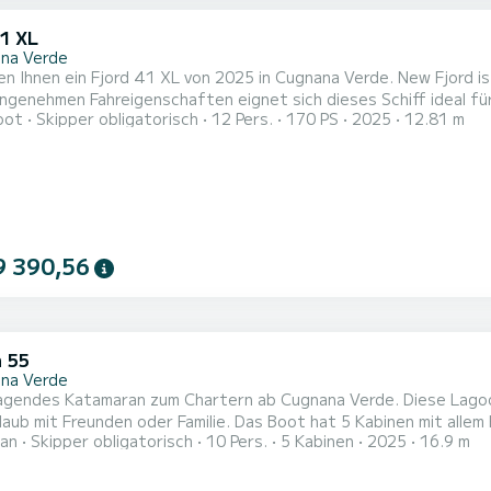
41 XL
na Verde
en ein Fjord 41 XL von 2025 in Cugnana Verde. New Fjord ist als Motorboot bestens zum Chartern geeignet. Mit
genehmen Fahreigenschaften eignet sich dieses Schiff ideal für einen T
oot
Skipper obligatorisch
12 Pers.
170 PS
2025
12.81 m
mit allem Komfort und eine Kapazität von 12 Personen. Mit eine
r sein, um einen einzigartigen Urlaub auf dem Wasser in der Umg
9 390,56
 55
na Verde
agendes Katamaran zum Chartern ab Cugnana Verde. Diese Lagoo
der Familie. Das Boot hat 5 Kabinen mit allem Komfort und eine Kapazität von 10 Personen. Mit einer
an
Skipper obligatorisch
10 Pers.
5 Kabinen
2025
16.9 m
nge von 17 Metern wird es Ihr perfekter Begleiter sein, um ein
von Cugnana Verde zu verbringen. Dieses Lagoon 55 verfügt ü