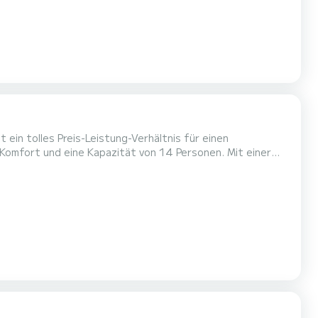
ein tolles Preis-Leistung-Verhältnis für einen
Komfort und eine Kapazität von 14 Personen. Mit einer
en einzigartigen Urlaub auf dem Wasser in der Umgebung
M, Generator, Inverter, Tender Lift) über 6 Toiletten mit