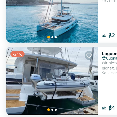
Katamar
bietet P
außergewöhnliche
mit eine
$2
ab
Lagoon
-31%
Cugna
Wir biet
eignet. Die
Katamar
Kabinen 
außergewöhnlic
ausge...
$1
ab