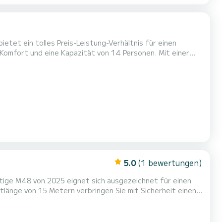
tet ein tolles Preis-Leistung-Verhältnis für einen
en einzigartigen Urlaub auf dem Wasser in der Umgebung
von Cugnana Verde zu verbringen. Dieses Lagoon 51 verfügt über 4 Toiletten mit Dusche. Dieses Boot ist mit einem Durchgelatt...
5.0
(1 bewertungen)
ige M48 von 2025 eignet sich ausgezeichnet für einen
der Ausrüstung
aschine, Deckdusche, Grill, Elektrowinch, Autopil...