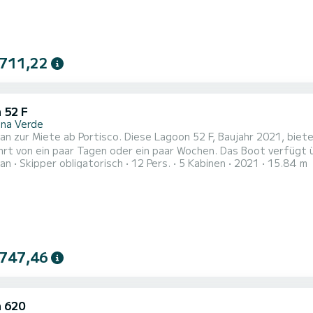
 711,22
 52 F
na Verde
n zur Miete ab Portisco. Diese Lagoon 52 F, Baujahr 2021, biete
paar Tagen oder ein paar Wochen. Das Boot verfügt über 5 komfortable Kabinen und eine Bootskapazität von
an
Skipper obligatorisch
12 Pers.
5 Kabinen
2021
15.84 m
nen. Mit einer Gesamtlänge von 16 Metern wird es Ihr bester V
dem Wasser in der Nähe von Portisco zu verbringen
 747,46
 620