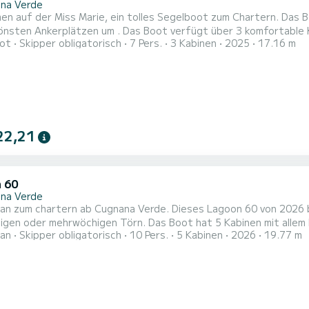
na Verde
en auf der Miss Marie, ein tolles Segelboot zum Chartern. Das B
. Das Boot verfügt über 3 komfortable Kabinen für bis zu 7 Personen. Mit seinen 17 Metern Länge
ot
Skipper obligatorisch
7 Pers.
3 Kabinen
2025
17.16 m
r Motorleistung von 110 PS bietet sich das Schiff als idealer Beg
Umgebung von . Dieses First 53 verfügt über 3 Toiletten mit Dusche....
22,21
 60
na Verde
n zum chartern ab Cugnana Verde. Dieses Lagoon 60 von 2026 bie
igen Törn. Das Boot hat 5 Kabinen mit allem Komfort und eine Kapazität von 10 Personen. Mit einer
an
Skipper obligatorisch
10 Pers.
5 Kabinen
2026
19.77 m
nge von 20 Metern wird es Ihr perfekter Begleiter sein, um ein