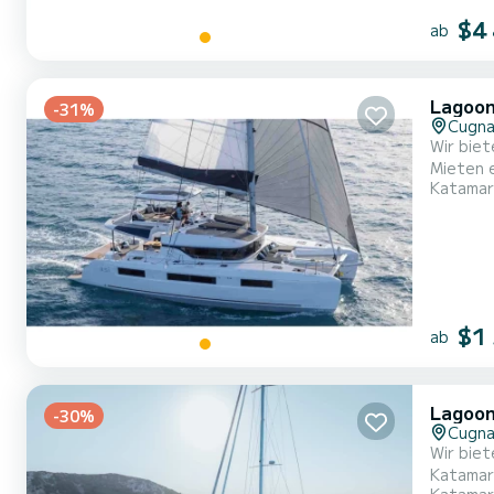
$4
ab
Lagoon
-31%
Cugna
Wir biet
Mieten eig
Katamar
komforta
$1
ab
Lagoon
-30%
Cugna
Wir bieten die Ver
Katamaran eig