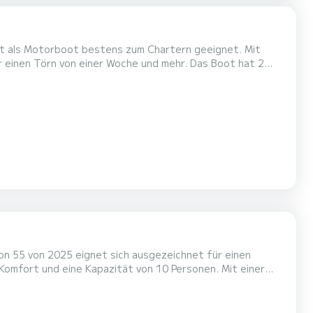
örn von einer Woche und mehr. Das Boot hat 2
r Gesamtlänge von 13 Metern wird es Ihr perfekter
ebung von Cugnana Verde zu verbringen....
n 55 von 2025 eignet sich ausgezeichnet für einen
en einzigartigen Urlaub auf dem Wasser in der Umgebung
ber 5 Toiletten mit Dusche....