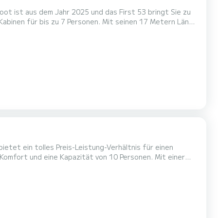
oot ist aus dem Jahr 2025 und das First 53 bringt Sie zu
leiter für einen unvergesslichen Bootsurlaub in der
tet ein tolles Preis-Leistung-Verhältnis für einen
en einzigartigen Urlaub auf dem Wasser in der Umgebung
von Cugnana Verde zu verbringen. Dieses Lagoon 60 verfügt über 5 Toiletten mit Dusche. Dieses Boot ist mit einem Durchgelatt...