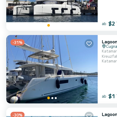
$2
ab
Lagoon
-31%
Cugna
Katamara
Kreuzfahrt von ein 
Katamar
12 Perso
$1
ab
Lagoon
-30%