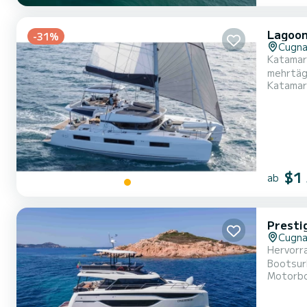
Lagoon
-31%
Cugna
Katamara
mehrtägigen oder mehrwöch
Katamar
Gesamtlä
$1
ab
Presti
Cugna
Hervorr
Bootsurlaub mit Freunden o
Motorb
tollen Tag o
ausgesta