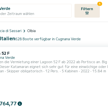
1
Verde
Filtern
oder Zeitraum wählen
cia di Sassari
Olbia
Italien
628 Boote verfügbar in Cugnana Verde
 52 F
na Verde
en die Vermietung einer Lagoon 52 F ab 2022 ab Portisco an. Big
ser Katamaran eignet sich sehr gut für eine einwöchige oder längere Kreuzfahrt. Das Boot
an
Skipper obligatorisch
12 Pers.
5 Kabinen
2022
15.84 m
und bietet Platz für 12 Personen. Mit einer Gesamtlänge von 16
 764,77