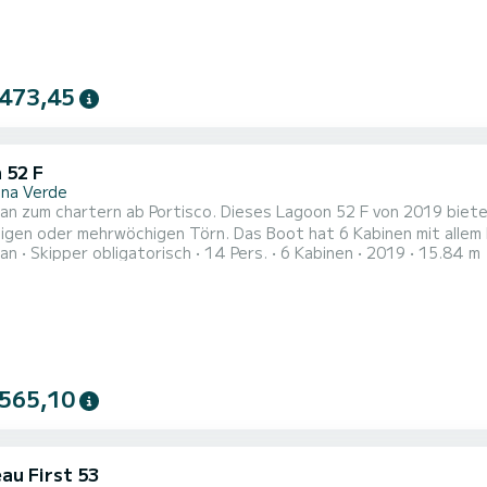
 473,45
 52 F
na Verde
n zum chartern ab Portisco. Dieses Lagoon 52 F von 2019 bietet 
igen oder mehrwöchigen Törn. Das Boot hat 6 Kabinen mit allem 
an
Skipper obligatorisch
14 Pers.
6 Kabinen
2019
15.84 m
nge von 16 Metern wird es Ihr perfekter Begleiter sein, um ein
isco zu verbringen. Für Ihren Komfort verfügt Dugongo II (A/C, W
 565,10
au First 53