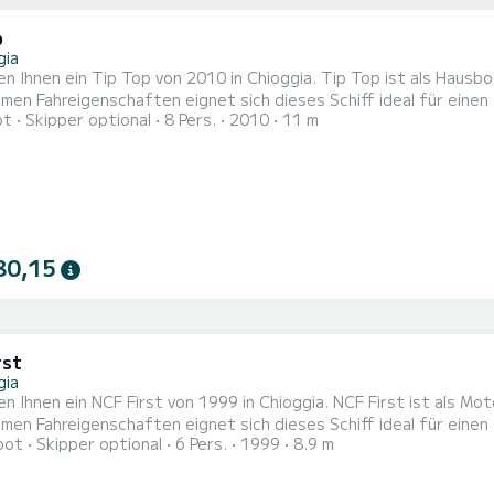
p
gia
en Ihnen ein Tip Top von 2010 in Chioggia. Tip Top ist als Haus
n Fahreigenschaften eignet sich dieses Schiff ideal für einen Törn von einer 
ot
Skipper optional
8 Pers.
2010
11 m
m Komfort und eine Kapazität von 8 Personen. Mit einer Gesamtlä
80,15
rst
gia
en Ihnen ein NCF First von 1999 in Chioggia. NCF First ist als 
n Fahreigenschaften eignet sich dieses Schiff ideal für einen Törn von einer 
oot
Skipper optional
6 Pers.
1999
8.9 m
m Komfort und eine Kapazität von 6 Personen. Mit einer Gesamtlä