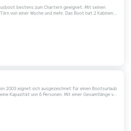
 Hausboot bestens zum Chartern geeignet. Mit seinen
Woche und mehr. Das Boot hat 2 Kabinen
nge von 9 Metern wird es Ihr perfekter Begleiter sein, um
einen einzigartigen Urlaub auf dem Wasser in der Umgebung von Chioggia zu verbringen. Dieses NCF Twins verfügt über 2...
on 2003 eignet sich ausgezeichnet für einen Bootsurlaub
rlaub auf dem Wasser in der Umgebung von Chioggia zu
ieses NCF First verfügt über 2 Toiletten mit Dusche. Es ist unter anderem mit folgender Ausrüstung a...