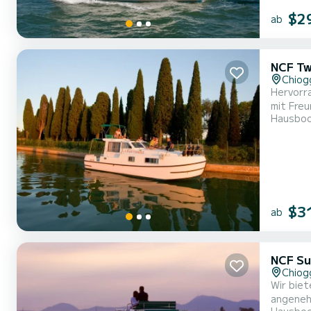
$2
ab
NCF Tw
Chiog
Hervorr
mit Freunden oder Familie. Das Boot hat 
Hausbo
9 Metern
$3
ab
NCF Su
Chiog
Wir biet
angenehme