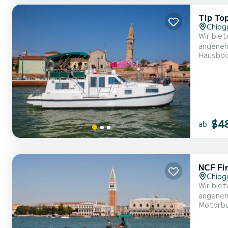
Tip To
Chiog
Wir biet
angenehme
Hausbo
mit alle
$4
ab
NCF Fi
Chiog
Wir biet
angenehme
Motorb
mit alle