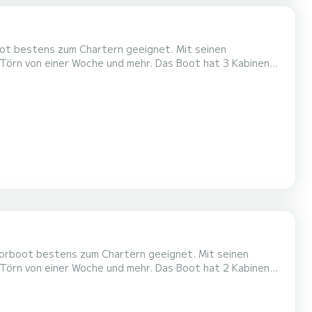
boot bestens zum Chartern geeignet. Mit seinen
Woche und mehr. Das Boot hat 3 Kabinen
nge von 11 Metern wird es Ihr perfekter Begleiter sein,
um einen einzigartigen Urlaub auf dem Wasser in der Umgebung von Chioggia zu verbringen. Für Ihren Komfort verfügt Tip Top ü...
Motorboot bestens zum Chartern geeignet. Mit seinen
Woche und mehr. Das Boot hat 2 Kabinen
nge von 9 Metern wird es Ihr perfekter Begleiter sein, um
einen einzigartigen Urlaub auf dem Wasser in der Umgebung von Chioggia zu verbringen. Für Ihren Komfort verfügt NCF F...