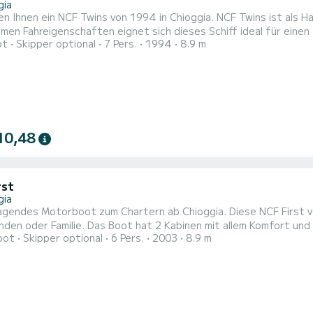
gia
en Ihnen ein NCF Twins von 1994 in Chioggia. NCF Twins ist als
n Fahreigenschaften eignet sich dieses Schiff ideal für einen Törn von einer 
ot
Skipper optional
7 Pers.
1994
8.9 m
m Komfort und eine Kapazität von 7 Personen. Mit einer Gesamtlä
10,48
rst
gia
agendes Motorboot zum Chartern ab Chioggia. Diese NCF First v
2 Kabinen mit allem Komfort und eine Kapazität von 6 Personen. Mit einer Gesamtlänge von
oot
Skipper optional
6 Pers.
2003
8.9 m
 wird es Ihr perfekter Begleiter sein, um einen einzigartigen U
verbringen. D