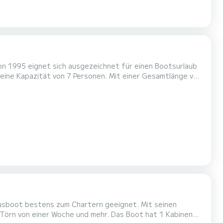
n 1995 eignet sich ausgezeichnet für einen Bootsurlaub
rlaub auf dem Wasser in der Umgebung von Chioggia zu
 Dieses NCF Twins verfügt über 2 Toiletten mit Dusche. Es ist unter anderem mit folgender Ausrüstung au...
Hausboot bestens zum Chartern geeignet. Mit seinen
Woche und mehr. Das Boot hat 1 Kabinen