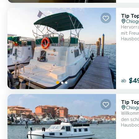
Tip To
Chiog
Hervorr
mit Freunden oder Familie. Das Boot hat 
Hausbo
11 Meter
$4
ab
Tip To
Chiog
Willkomm
den schönsten Ankerplätz
Hausbo
Gesamtlä