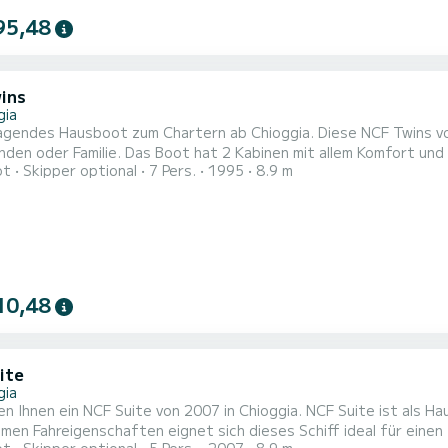
95,48
ins
gia
agendes Hausboot zum Chartern ab Chioggia. Diese NCF Twins vo
2 Kabinen mit allem Komfort und eine Kapazität von 7 Personen. Mit einer Gesamtlänge von
ot
Skipper optional
7 Pers.
1995
8.9 m
 wird es Ihr perfekter Begleiter sein, um einen einzigartigen U
verbringen.
10,48
ite
gia
en Ihnen ein NCF Suite von 2007 in Chioggia. NCF Suite ist als 
n Fahreigenschaften eignet sich dieses Schiff ideal für einen Törn von einer 