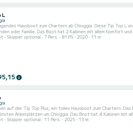
p L
gia
agendes Hausboot zum Chartern ab Chioggia. Diese Tip Top L vo
2 Kabinen mit allem Komfort und eine Kapazität von 7 Personen. Mit einer Gesamtlänge von
ot
Skipper optional
7 Pers.
81 PS
2020
11 m
n wird es Ihr perfekter Begleiter sein, um einen einzigartigen 
95,15
p
gia
en auf der Tip Top Plus, ein tolles Hausboot zum Chartern. Das 
en um Chioggia. Das Boot hat 4 Kabinen mit allem Komfort und eine Kapazität von 11 Personen. Mit einer
ot
Skipper optional
11 Pers.
2025
13 m
nge von 13 Metern wird es Ihr perfekter Begleiter sein, um ein