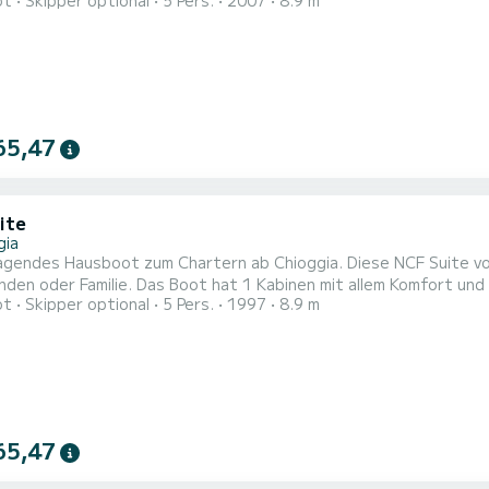
ot
Skipper optional
5 Pers.
2007
8.9 m
m Komfort und eine Kapazität von 5 Personen. Mit einer Gesamtlä
65,47
ite
gia
agendes Hausboot zum Chartern ab Chioggia. Diese NCF Suite vo
1 Kabinen mit allem Komfort und eine Kapazität von 5 Personen. Mit einer Gesamtlänge von
ot
Skipper optional
5 Pers.
1997
8.9 m
 wird es Ihr perfekter Begleiter sein, um einen einzigartigen U
65,47