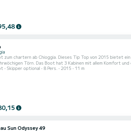
95,48
p
gia
 zum chartern ab Chioggia. Dieses Tip Top von 2015 bietet ein 
abinen mit allem Komfort und eine Kapazität von 8 Personen. Mit einer Gesamtlänge von
ot
Skipper optional
8 Pers.
2015
11 m
n wird es Ihr perfekter Begleiter sein, um einen einzigartigen 
80,15
au Sun Odyssey 49