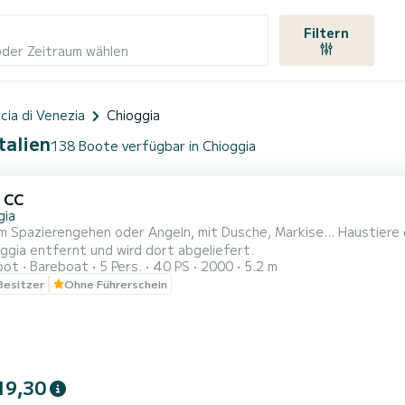
Filtern
oder Zeitraum wählen
ncia di Venezia
Chioggia
talien
138 Boote verfügbar in Chioggia
7 CC
gia
 Spazierengehen oder Angeln, mit Dusche, Markise... Haustiere 
ggia entfernt und wird dort abgeliefert.
oot
Bareboat
5 Pers.
40 PS
2000
5.2 m
 Besitzer
Ohne Führerschein
19,30