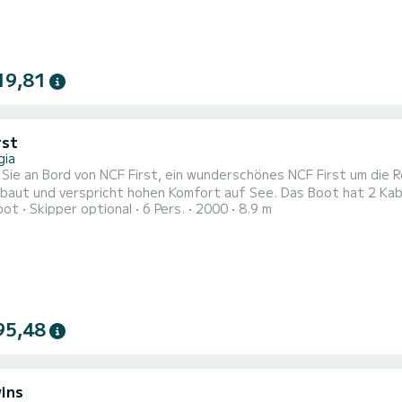
19,81
rst
gia
Sie an Bord von NCF First, ein wunderschönes NCF First um die
spricht hohen Komfort auf See. Das Boot hat 2 Kabinen mit allem Komfort und eine Kapazität von 6 Personen.
oot
Skipper optional
6 Pers.
2000
8.9 m
r Gesamtlänge von 9 Metern wird es Ihr perfekter Begleiter sein
95,48
ins