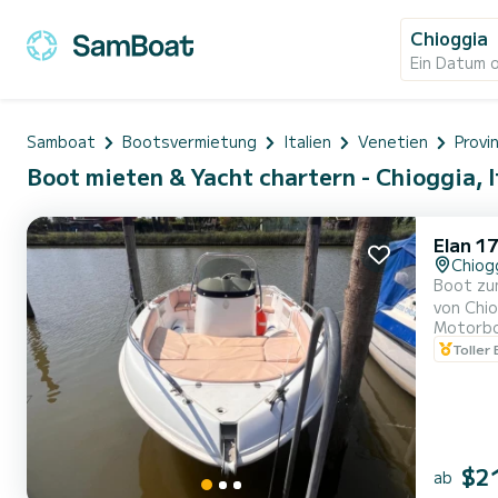
Chioggia
Ein Datum 
Samboat
Bootsvermietung
Italien
Venetien
Provi
Boot mieten & Yacht chartern - Chioggia, I
Elan 1
Chiog
Boot zum
von Chio
Motorb
Toller
$2
ab