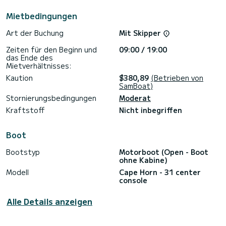
Bluetooth/USB/12-Volt-Konnektivität/Ladefunktion und die
gesamte erforderliche Sicherheitsausrüstung der US-
Mietbedingungen
Küstenwache, einschließlich Schwimmwesten, Leuchtfackeln,
UKW-Radio und Feuerlöschern. Wir haben Sonnenhemden und
Art der Buchung
Mit Skipper
wiederverwendbare Becher an Bord zum Verkauf. Bitte
verwenden Sie keine Sonnenschutzsprays und vermeiden Sie
Zeiten für den Beginn und
09:00 / 19:00
das Ende des
Mietverhältnisses:
Kaution
$380,89
(Betrieben von
SamBoat)
Stornierungsbedingungen
Moderat
Kraftstoff
Nicht inbegriffen
Boot
Bootstyp
Motorboot (Open - Boot
ohne Kabine)
Modell
Cape Horn - 31 center
console
Alle Details anzeigen