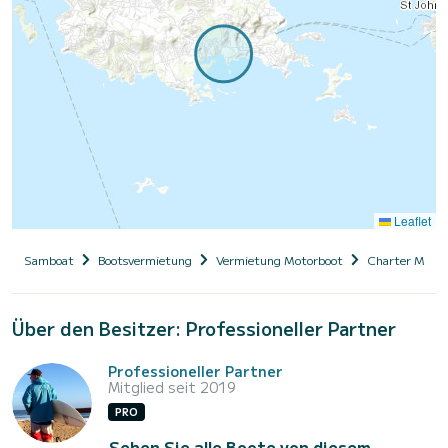
Leaflet
Samboat
Bootsvermietung
Vermietung Motorboot
Charter Motor
Über den Besitzer: Professioneller Partner
Professioneller Partner
Mitglied seit 2019
PRO
Sehen Sie alle Boote von diesem