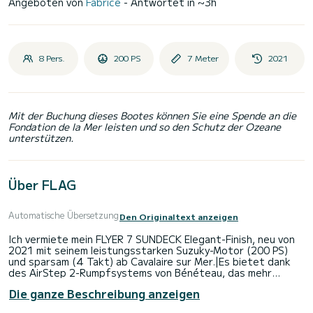
Angeboten von
Fabrice
- Antwortet in ~3h
8 Pers.
200 PS
7 Meter
2021
Mit der Buchung dieses Bootes können Sie eine Spende an die
Fondation de la Mer leisten und so den Schutz der Ozeane
unterstützen.
Über FLAG
Automatische Übersetzung
Den Originaltext anzeigen
Ich vermiete mein FLYER 7 SUNDECK Elegant-Finish, neu von
2021 mit seinem leistungsstarken Suzuky-Motor (200 PS)
und sparsam (4 Takt) ab Cavalaire sur Mer.|Es bietet dank
des AirStep 2-Rumpfsystems von Bénéteau, das mehr
Auftrieb und Luftvolumen unter dem Rumpf erzeugt
Die ganze Beschreibung anzeigen
(geringerer Verbrauch), eine hervorragende
Seetüchtigkeit.|Es ist sehr angenehm zu fahren dank seiner