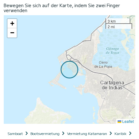
Bewegen Sie sich auf der Karte, indem Sie zwei Finger
verwenden
3 km
+
2 mi
−
Leaflet
Samboat
Bootsvermietung
Vermietung Katamaran
Karibik
Ko