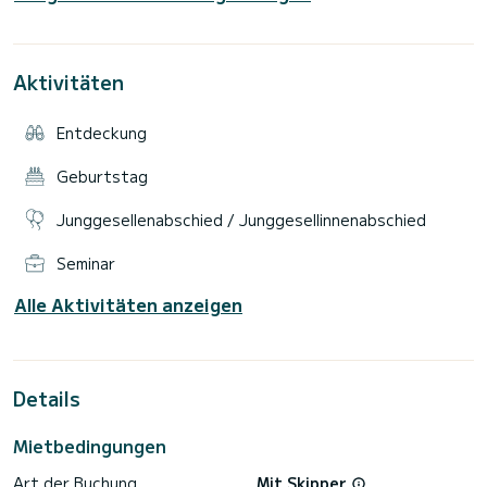
Akustik ist ausgezeichnet.
Danke
Wir haben dieses Boot komplett umgebaut.
Aktivitäten
Wenn Sie Fragen haben, können Sie mich gerne über die
SamBoat-Plattform kontaktieren.
Entdeckung
Geburtstag
Junggesellenabschied / Junggesellinnenabschied
Seminar
Alle Aktivitäten anzeigen
Details
Mietbedingungen
Art der Buchung
Mit Skipper