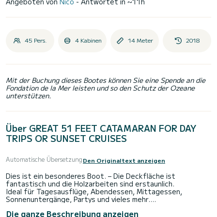
Angeboten von
Nico
- Antwortet in ~11h
45 Pers.
4 Kabinen
14 Meter
2018
Mit der Buchung dieses Bootes können Sie eine Spende an die
Fondation de la Mer leisten und so den Schutz der Ozeane
unterstützen.
Über GREAT 51 FEET CATAMARAN FOR DAY
TRIPS OR SUNSET CRUISES
Automatische Übersetzung
Den Originaltext anzeigen
Dies ist ein besonderes Boot. – Die Deckfläche ist
fantastisch und die Holzarbeiten sind erstaunlich.
Ideal für Tagesausflüge, Abendessen, Mittagessen,
Sonnenuntergänge, Partys und vieles mehr.
Die professionelle Crew ist inbegriffen, das Badezimmer ist
Die ganze Beschreibung anzeigen
groß und superkomfortabel … die Küche ist groß und die